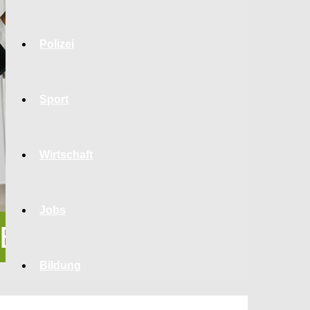
Polizei
Sport
Wirtschaft
Jobs
Bildung