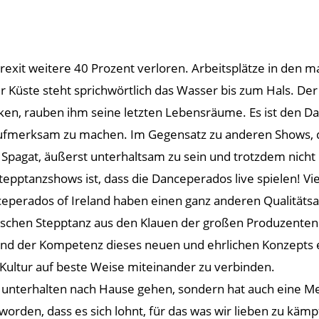
 Brexit weitere 40 Prozent verloren. Arbeitsplätze in de
 Küste steht sprichwörtlich das Wasser bis zum Hals. Der 
n, rauben ihm seine letzten Lebensräume. Es ist den Dan
ufmerksam zu machen. Im Gegensatz zu anderen Shows, die
 Spagat, äußerst unterhaltsam zu sein und trotzdem nicht 
tepptanzshows ist, dass die Danceperados live spielen! V
nceperados of Ireland haben einen ganz anderen Qualitätsa
rischen Stepptanz aus den Klauen der großen Produzenten 
nd der Kompetenz dieses neuen und ehrlichen Konzepts ele
Kultur auf beste Weise miteinander zu verbinden.
t unterhalten nach Hause gehen, sondern hat auch eine M
 worden, dass es sich lohnt, für das was wir lieben zu kämp