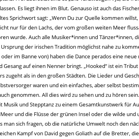
 lassen. Es liegt ihnen im Blut. Genauso ist auch das Fische
altes Sprichwort sagt: „Wenn Du zur Quelle kommen will
 nicht nur für den Lachs, der vom großen weiten Meer fluss
ren wurde. Auch alle Musiker*innen und Tänzer*innen, die
Ursprung der irischen Tradition möglichst nahe zu komm
t oder im Banne von) haben die Dance perados eine neue m
 Gesang auf einen Nenner bringt. „Hooked“ ist ein Tribut
s zugeht als in den großen Städten. Die Lieder und Gesc
lbstversorger waren und ein einfaches, aber selbst besti
uch genommen. All dies wird zu sehen und zu hören sein. 
 mit Musik und Stepptanz zu einem Gesamtkunstwerk für A
s Meer und die Flüsse der grünen Insel oder die wilde u
s man sich fragen, ob die natürliche Umwelt noch den näc
eichen Kampf von David gegen Goliath auf die Bretter, di