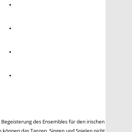
Umwelt
Gesundheit
Kultur
Panorama
e Begeisterung des Ensembles für den irischen
ren können das Tanzen, Singen und Spielen nicht