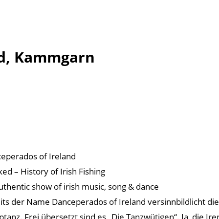
nd, Kammgarn
eperados of Ireland
ed – History of Irish Fishing
uthentic show of irish music, song & dance
its der Name Danceperados of Ireland versinnbildlicht di
ptanz. Frei übersetzt sind es „Die Tanzwütigen“. Ja, die I