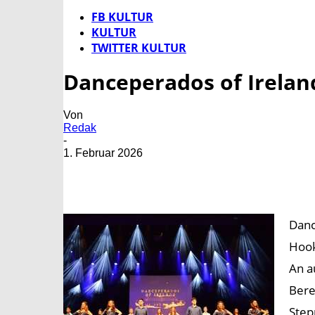
FB KULTUR
KULTUR
TWITTER KULTUR
Danceperados of Irela
Von
Redak
-
1. Februar 2026
Danc
Hook
An a
Bere
Step