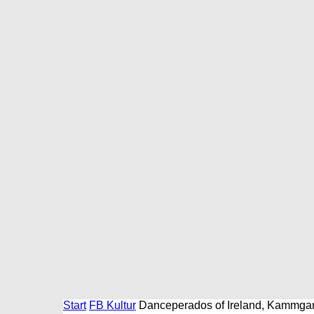
Start
FB Kultur
Danceperados of Ireland, Kammga