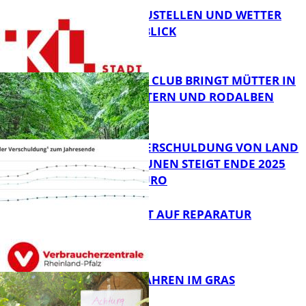
PARKEN, BAUSTELLEN UND WETTER
DIGITAL IM BLICK
NEUER MOM CLUB BRINGT MÜTTER IN
KAISERSLAUTERN UND RODALBEN
ZUSAMMEN
FB News
PRO-KOPF-VERSCHULDUNG VON LAND
UND KOMMUNEN STEIGT ENDE 2025
AUF 9.600 EURO
FB News
NEUES RECHT AUF REPARATUR
FB News
GIFTIGE GEFAHREN IM GRAS