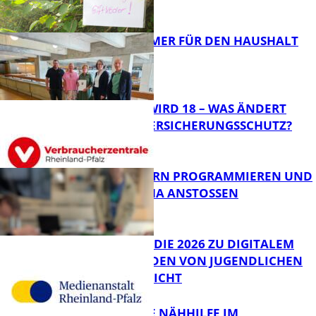
FB News
40 JAHRE IMMER FÜR DEN HAUSHALT
DA
Panorama
MEIN KIND WIRD 18 – WAS ÄNDERT
SICH BEIM VERSICHERUNGSSCHUTZ?
Panorama
MIT ROBOTERN PROGRAMMIEREN UND
IM CAFÉ LUMA ANSTOSSEN
FB News
JIMPLUS-STUDIE 2026 ZU DIGITALEM
WOHLBEFINDEN VON JUGENDLICHEN
VERÖFFENTLICHT
Bildung
KOSTENLOSE NÄHHILFE IM