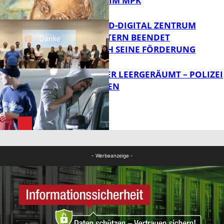
PRINZHORN IM MPK
MITTELSTAND-DIGITAL ZENTRUM
KAISERSLAUTERN BEENDET
FB Kultur
ERFOLGREICH SEINE FÖRDERUNG
TRANSPORTER LEERGERÄUMT – POLIZEI
SUCHT ZEUGEN
FB News
FB News
- Werbeanzeige -