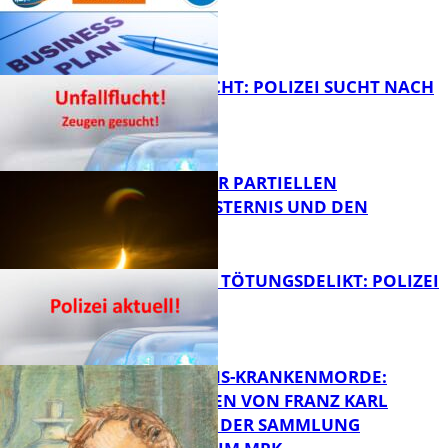
FB News
UNFALLFLUCHT: POLIZEI SUCHT NACH
ZEUGEN
Bildung
VORTRAG ZUR PARTIELLEN
SONNENFINSTERNIS UND DEN
PERSEIDEN
FB News
VERSUCHTES TÖTUNGSDELIKT: POLIZEI
ERMITTELT
Bildung
OPFER DER NS-KRANKENMORDE:
ZEICHNUNGEN VON FRANZ KARL
BÜHLER AUS DER SAMMLUNG
FB News