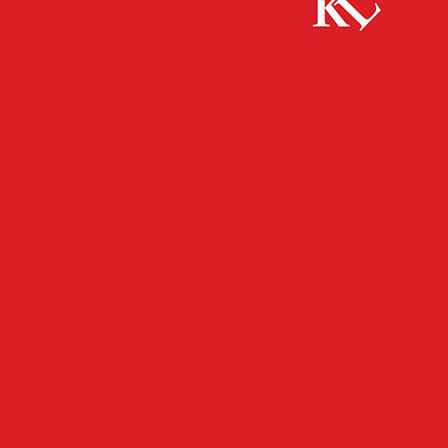
Start
FB Kultur
Zärtliche Fußball-Romanze am Pfalztheater
FB KULTUR
FB NEWS
KULTUR
TOP NEWS