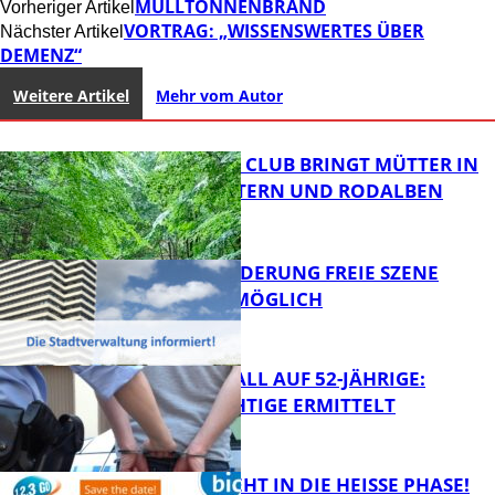
MÜLLTONNENBRAND
Vorheriger Artikel
VORTRAG: „WISSENSWERTES ÜBER
Nächster Artikel
DEMENZ“
Weitere Artikel
Mehr vom Autor
NEUER MOM CLUB BRINGT MÜTTER IN
KAISERSLAUTERN UND RODALBEN
ZUSAMMEN
PROJEKTFÖRDERUNG FREIE SZENE
WEITERHIN MÖGLICH
FB News
RAUBÜBERFALL AUF 52-JÄHRIGE:
TATVERDÄCHTIGE ERMITTELT
FB Kultur
1,2,3 GO® GEHT IN DIE HEISSE PHASE!