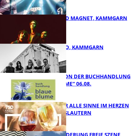
DIRTY SOUND MAGNET, KAMMGARN
FB Kultur
ROSE TATTOO, KAMMGARN
FB Kultur
LESETIPPS VON DER BUCHHANDLUNG
„BLAUE BLUME“ 06.08.
FB Kultur
GENÜSSE FÜR ALLE SINNE IM HERZEN
VON KAISERSLAUTERN
FB Kultur
PROJEKTFÖRDERUNG FREIE SZENE