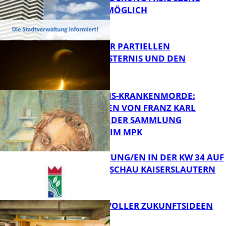
WEITERHIN MÖGLICH
FB Kultur
VORTRAG ZUR PARTIELLEN
SONNENFINSTERNIS UND DEN
PERSEIDEN
FB Kultur
OPFER DER NS-KRANKENMORDE:
ZEICHNUNGEN VON FRANZ KARL
BÜHLER AUS DER SAMMLUNG
Bildung
PRINZHORN IM MPK
VERANSTALTUNG/EN IN DER KW 34 AUF
DER GARTENSCHAU KAISERSLAUTERN
FB Kultur
FILMROLLE VOLLER ZUKUNFTSIDEEN