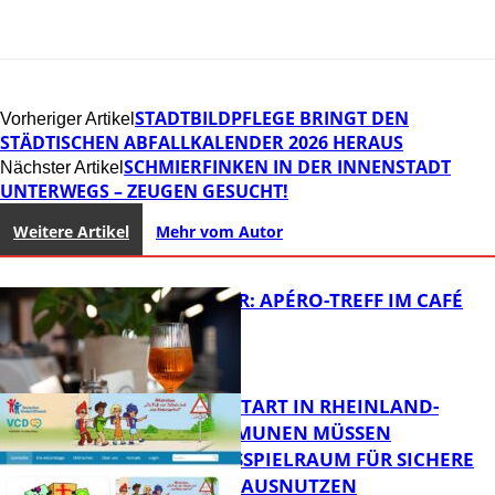
STADTBILDPFLEGE BRINGT DEN
Vorheriger Artikel
STÄDTISCHEN ABFALLKALENDER 2026 HERAUS
SCHMIERFINKEN IN DER INNENSTADT
Nächster Artikel
UNTERWEGS – ZEUGEN GESUCHT!
Weitere Artikel
Mehr vom Autor
HOT SUMMER: APÉRO-TREFF IM CAFÉ
LUMA
ZUM SCHULSTART IN RHEINLAND-
PFALZ: KOMMUNEN MÜSSEN
HANDLUNGSSPIELRAUM FÜR SICHERE
FB Kultur
SCHULWEGE AUSNUTZEN