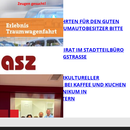
GESUCHT!
FB News
SPENDENFAHRTEN FÜR DEN GUTEN
ZWECK – TRAUMAUTOBESITZER BITTE
MELDEN!
FB News
SENIORENBEIRAT IM STADTTEILBÜRO
IN DER KÖNIGSTRASSE
FB News
NEUER INTERKULTURELLER
TREFFPUNKT BEI KAFFEE UND KUCHEN
IM PFALZKLINIKUM IN
FB News
KAISERSLAUTERN
FB Gesundheit