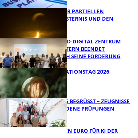
VORTRAG ZUR PARTIELLEN
SONNENFINSTERNIS UND DEN
PERSEIDEN
Bildung
MITTELSTAND-DIGITAL ZENTRUM
KAISERSLAUTERN BEENDET
ERFOLGREICH SEINE FÖRDERUNG
Bildung
SIAK-INNOVATIONSTAG 2026
FB News
NEUE AZUBIS BEGRÜSST – ZEUGNISSE F
ÜR BESTANDENE PRÜFUNGEN
Bildung
20 MILLIONEN EURO FÜR KI DER