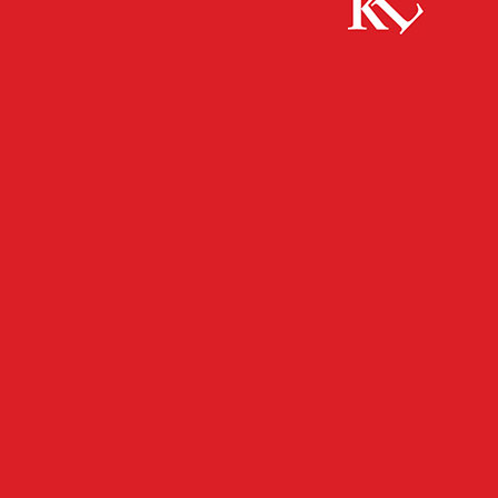
Start
Bildung
Atomare Josephson-Kontakte: Wie Bose-
Einstein-Kondensate Shapiro-Stufen nachbilden
BILDUNG
FB WISSENSCHAFT
TWITTER WISSENSCHAFT