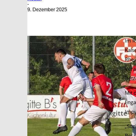
-
9. Dezember 2025
Im R
Kais
Rhei
Vera
Betz
Mit 
Enga
Impu
„Soz
Betz