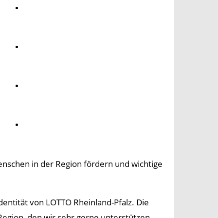
Umwelt
Gesundheit
Kultur
Panorama
enschen in der Region fördern und wichtige
Identität von LOTTO Rheinland-Pfalz. Die
Region, den wir sehr gerne unterstützen –