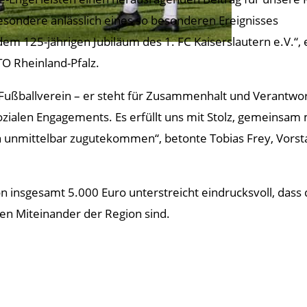
esondere anlässlich eines so besonderen Ereignisses
dem 125-jährigen Jubiläum des 1. FC Kaiserslautern e.V.“,
O Rheinland-Pfalz.
in Fußballverein – er steht für Zusammenhalt und Verantw
sozialen Engagements. Es erfüllt uns mit Stolz, gemeinsam
 unmittelbar zugutekommen“, betonte Tobias Frey, Vorstan
 insgesamt 5.000 Euro unterstreicht eindrucksvoll, dass 
len Miteinander der Region sind.