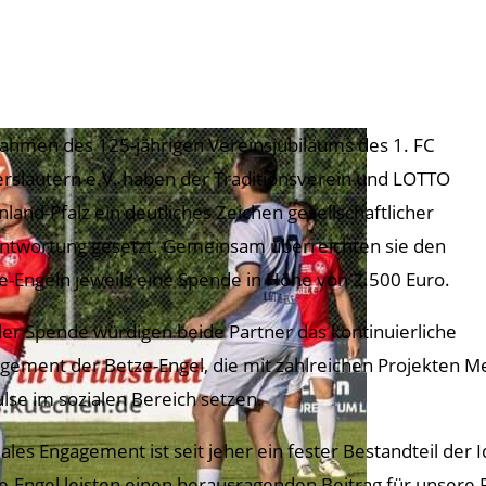
ahmen des 125-jährigen Vereinsjubiläums des 1. FC
erslautern e.V. haben der Traditionsverein und LOTTO
nland-Pfalz ein deutliches Zeichen gesellschaftlicher
ntwortung gesetzt. Gemeinsam überreichten sie den
e-Engeln jeweils eine Spende in Höhe von 2.500 Euro.
der Spende würdigen beide Partner das kontinuierliche
gement der Betze-Engel, die mit zahlreichen Projekten M
lse im sozialen Bereich setzen.
iales Engagement ist seit jeher ein fester Bestandteil der 
e-Engel leisten einen herausragenden Beitrag für unsere 