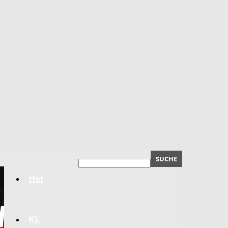
Hot
KL