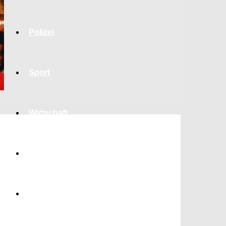
Polizei
Sport
Wirtschaft
Jobs
Bildung