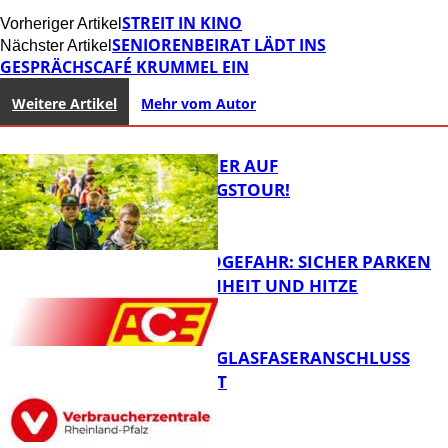
STREIT IN KINO
Vorheriger Artikel
SENIORENBEIRAT LÄDT INS
Nächster Artikel
GESPRÄCHSCAFÉ KRUMMEL EIN
Weitere Artikel
Mehr vom Autor
MIT DEM JÄGER AUF
ENTDECKUNGSTOUR!
WALDBRANDGEFAHR: SICHER PARKEN
BEI TROCKENHEIT UND HITZE
FB News
WARUM EIN GLASFASERANSCHLUSS
SINNVOLL IST
FB News