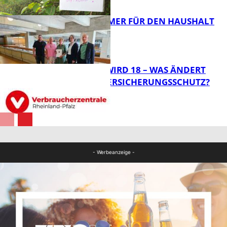
FB News
40 JAHRE IMMER FÜR DEN HAUSHALT
DA
Panorama
MEIN KIND WIRD 18 – WAS ÄNDERT
SICH BEIM VERSICHERUNGSSCHUTZ?
Panorama
FB News
- Werbeanzeige -