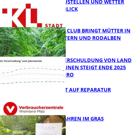
PARKEN, BAUSTELLEN UND WETTER
DIGITAL IM BLICK
FB News
NEUER MOM CLUB BRINGT MÜTTER IN
KAISERSLAUTERN UND RODALBEN
ZUSAMMEN
FB News
PRO-KOPF-VERSCHULDUNG VON LAND
UND KOMMUNEN STEIGT ENDE 2025
AUF 9.600 EURO
FB News
NEUES RECHT AUF REPARATUR
FB News
GIFTIGE GEFAHREN IM GRAS