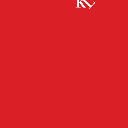
Start
Panorama
Tierisch entschleunigt – Entspannte
Vorweihnachtszeit mit Vierbeinern statt Stress und Hektik
PANORAMA
Tierisch entschleunigt –