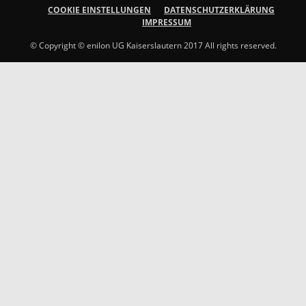
COOKIE EINSTELLUNGEN
DATENSCHUTZERKLÄRUNG
IMPRESSUM
© Copyright © enilon UG Kaiserslautern 2017 All rights reserved.