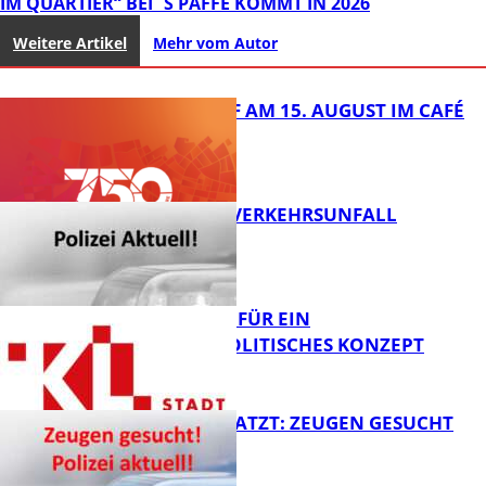
IM QUARTIER“ BEI´S PAFFE KOMMT IN 2026
Weitere Artikel
Mehr vom Autor
APÉRO-TREFF AM 15. AUGUST IM CAFÉ
LUMA (42)
TÖDLICHER VERKEHRSUNFALL
FB Kultur
GEMEINSAM FÜR EIN
SENIORENPOLITISCHES KONZEPT
FB News
AUTO ZERKRATZT: ZEUGEN GESUCHT
FB News