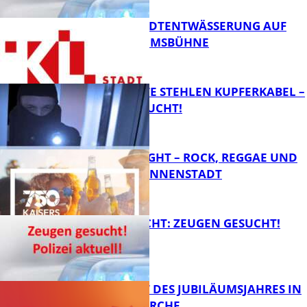
TAG DER STADTENTWÄSSERUNG AUF
DER JUBILÄUMSBÜHNE
FB News
UNBEKANNTE STEHLEN KUPFERKABEL –
ZEUGEN GESUCHT!
FB News
ACOUSTIC FIGHT – ROCK, REGGAE UND
POP IN DER INNENSTADT
FB News
UNFALLFLUCHT: ZEUGEN GESUCHT!
FB Kultur
HÖHEPUNKT DES JUBILÄUMSJAHRES IN
DER STIFTSKIRCHE