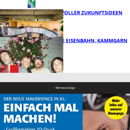
FILMROLLE VOLLER ZUKUNFTSIDEEN
FB Kultur
DIE HÖCHSTE EISENBAHN, KAMMGARN
FB Kultur
FB Kultur
- Werbeanzeige -