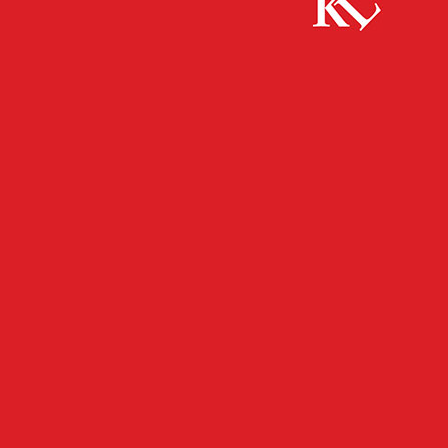
Start
FB Kultur
Familienkonzert – „Nuria und das Lied des
Lebens“
FB KULTUR
KULTUR
TWITTER KULTUR