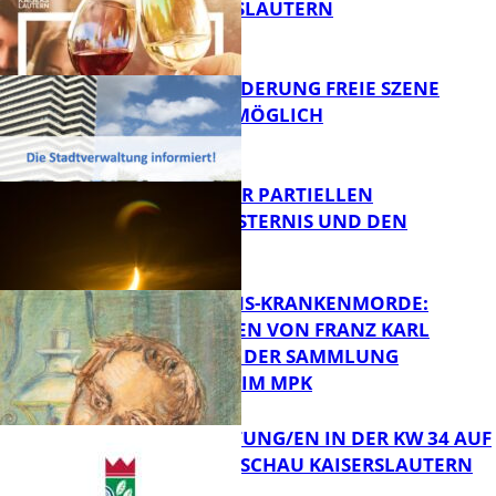
VON KAISERSLAUTERN
FB Kultur
PROJEKTFÖRDERUNG FREIE SZENE
WEITERHIN MÖGLICH
FB Kultur
VORTRAG ZUR PARTIELLEN
SONNENFINSTERNIS UND DEN
PERSEIDEN
FB Kultur
OPFER DER NS-KRANKENMORDE:
ZEICHNUNGEN VON FRANZ KARL
BÜHLER AUS DER SAMMLUNG
Bildung
PRINZHORN IM MPK
VERANSTALTUNG/EN IN DER KW 34 AUF
DER GARTENSCHAU KAISERSLAUTERN
FB Kultur