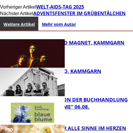
WELT-AIDS-TAG 2025
Vorheriger Artikel
ADVENTSFENSTER IM GRÜBENTÄLCHEN
Nächster Artikel
Weitere Artikel
Mehr vom Autor
DIRTY SOUND MAGNET, KAMMGARN
ROSE TATTOO, KAMMGARN
FB Kultur
LESETIPPS VON DER BUCHHANDLUNG
„BLAUE BLUME“ 06.08.
FB Kultur
GENÜSSE FÜR ALLE SINNE IM HERZEN