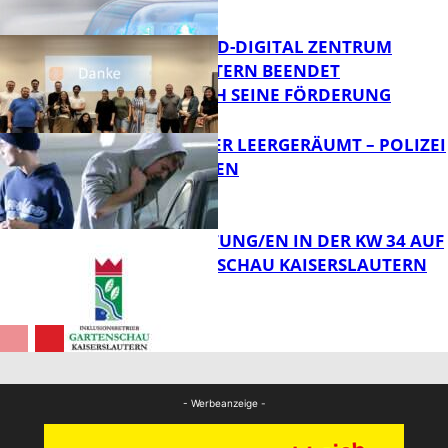
Bildung
MITTELSTAND-DIGITAL ZENTRUM
KAISERSLAUTERN BEENDET
ERFOLGREICH SEINE FÖRDERUNG
FB News
TRANSPORTER LEERGERÄUMT – POLIZEI
SUCHT ZEUGEN
FB News
VERANSTALTUNG/EN IN DER KW 34 AUF
DER GARTENSCHAU KAISERSLAUTERN
FB News
FB Kultur
- Werbeanzeige -