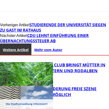
STUDIERENDE DER UNIVERSITÄT SIEGEN
Vorheriger Artikel
ZU GAST IM RATHAUS
CDU LEHNT EINFÜHRUNG EINER
Nächster Artikel
ÜBERNACHTUNGSSTEUER AB
Weitere Artikel
Mehr vom Autor
NEUER MOM CLUB BRINGT MÜTTER IN
KAISERSLAUTERN UND RODALBEN
ZUSAMMEN
PROJEKTFÖRDERUNG FREIE SZENE
WEITERHIN MÖGLICH
FB News