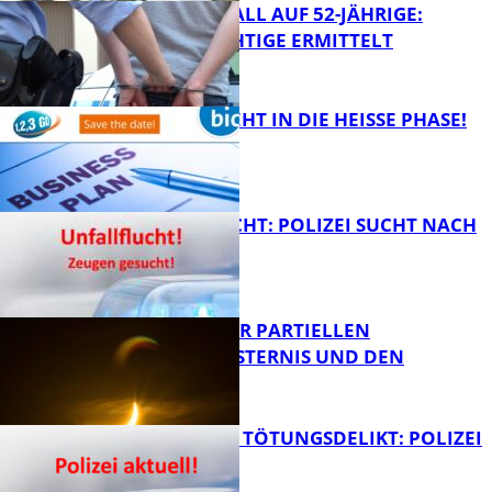
RAUBÜBERFALL AUF 52-JÄHRIGE:
TATVERDÄCHTIGE ERMITTELT
FB Kultur
1,2,3 GO® GEHT IN DIE HEISSE PHASE!
FB News
UNFALLFLUCHT: POLIZEI SUCHT NACH
ZEUGEN
Bildung
VORTRAG ZUR PARTIELLEN
SONNENFINSTERNIS UND DEN
PERSEIDEN
FB News
VERSUCHTES TÖTUNGSDELIKT: POLIZEI
ERMITTELT