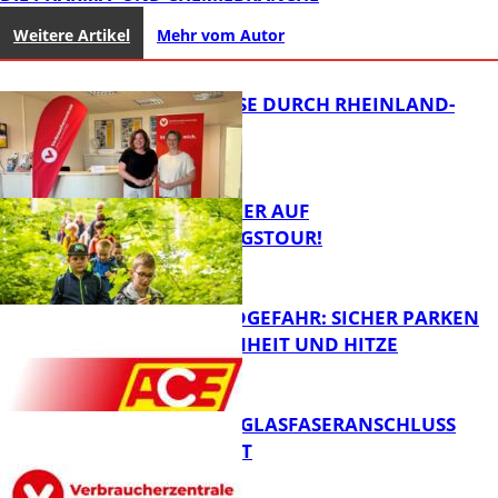
Weitere Artikel
Mehr vom Autor
SOMMERREISE DURCH RHEINLAND-
PFALZ
MIT DEM JÄGER AUF
ENTDECKUNGSTOUR!
Panorama
WALDBRANDGEFAHR: SICHER PARKEN
BEI TROCKENHEIT UND HITZE
FB News
WARUM EIN GLASFASERANSCHLUSS
SINNVOLL IST
FB News