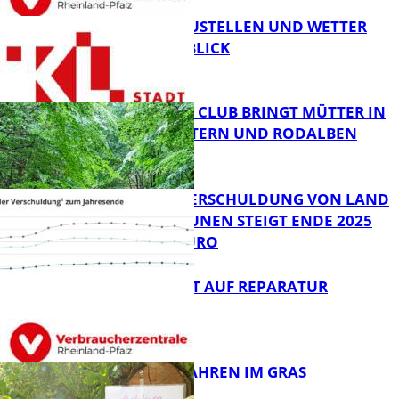
PARKEN, BAUSTELLEN UND WETTER
DIGITAL IM BLICK
FB News
NEUER MOM CLUB BRINGT MÜTTER IN
KAISERSLAUTERN UND RODALBEN
ZUSAMMEN
FB News
PRO-KOPF-VERSCHULDUNG VON LAND
UND KOMMUNEN STEIGT ENDE 2025
AUF 9.600 EURO
FB News
NEUES RECHT AUF REPARATUR
FB News
GIFTIGE GEFAHREN IM GRAS