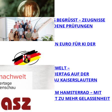
FB News
NEUE AZUBIS BEGRÜSST – ZEUGNISSE F
ÜR BESTANDENE PRÜFUNGEN
Bildung
20 MILLIONEN EURO FÜR KI DER
ZUKUNFT
Bildung
MI(N)TMACHWELT –
EXPERIMENTIERTAG AUF DER
GARTENSCHAU KAISERSLAUTERN
Bildung
RAUS AUS DEM HAMSTERRAD – MIT
ACHTSAMKEIT ZU MEHR GELASSENHEIT
Bildung