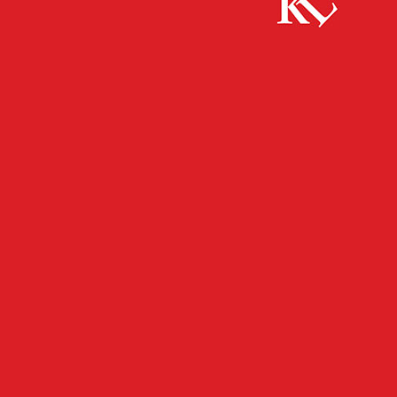
Start
Bildung
Karriereziele verwirklichen: Jetzt die MBA-
Fernstudiengänge der Hochschule Kaiserslautern entdecken!
BILDUNG
FB WISSENSCHAFT
TWITTER WISSENSCHAFT