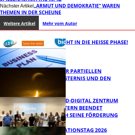
„ARMUT UND DEMOKRATIE“ WAREN
Nächster Artikel
THEMEN IN DER SCHEUNE
Weitere Artikel
Mehr vom Autor
1,2,3 GO® GEHT IN DIE HEISSE PHASE!
VORTRAG ZUR PARTIELLEN
SONNENFINSTERNIS UND DEN
PERSEIDEN
Bildung
MITTELSTAND-DIGITAL ZENTRUM
KAISERSLAUTERN BEENDET
ERFOLGREICH SEINE FÖRDERUNG
Bildung
SIAK-INNOVATIONSTAG 2026