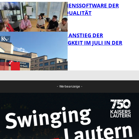
UNTERNEHMENSSOFTWARE DER
HÖCHSTEN QUALITÄT
Bildung
SAISONALER ANSTIEG DER
ARBEITSLOSIGKEIT IM JULI IN DER
WESTPFALZ
FB News
FB News
- Werbeanzeige -