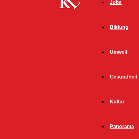
Jobs
Bildung
Umwelt
Gesundheit
Start
FB News
Diebstahl aus Baustelle – Polizei sucht Zeugen
Kultur
FB NEWS
POLIZEI
TWITTER NEWS
Panorama