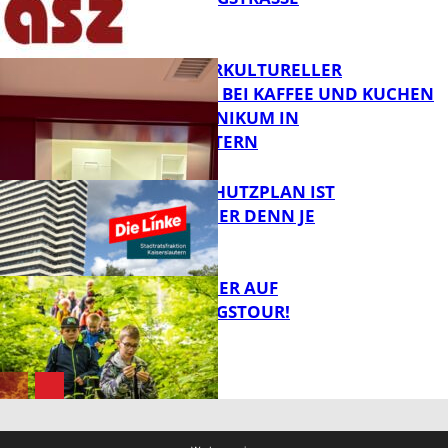
FB News
NEUER INTERKULTURELLER
TREFFPUNKT BEI KAFFEE UND KUCHEN
IM PFALZKLINIKUM IN
FB News
KAISERSLAUTERN
EIN HITZESCHUTZPLAN IST
NOTWENDIGER DENN JE
FB Gesundheit
MIT DEM JÄGER AUF
ENTDECKUNGSTOUR!
FB News
FB News