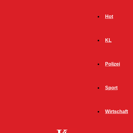
Hot
KL
Polizei
Sport
- Werbeanzeige -
Wirtschaft