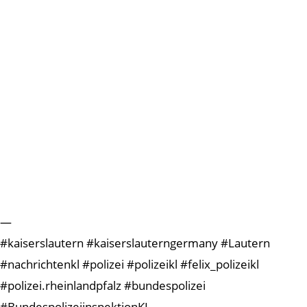
—
#kaiserslautern #kaiserslauterngermany #Lautern
#nachrichtenkl #polizei #polizeikl #felix_polizeikl
#polizei.rheinlandpfalz #bundespolizei
#BundespolizeiinspektionKL