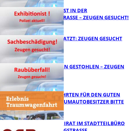
EXHIBITIONIST IN DER
VELMANNSTRASSE – ZEUGEN GESUCHT!
FB News
AUTO ZERKRATZT: ZEUGEN GESUCHT
FB News
TEURE KETTEN GESTOHLEN – ZEUGEN
GESUCHT!
FB News
SPENDENFAHRTEN FÜR DEN GUTEN
ZWECK – TRAUMAUTOBESITZER BITTE
MELDEN!
FB News
SENIORENBEIRAT IM STADTTEILBÜRO
IN DER KÖNIGSTRASSE