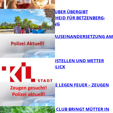
FB News
MINISTER TEUBER ÜBERGIBT
FÖRDERBESCHEID FÜR BETZENBERG-
ENTWICKLUNG
FB Kultur
HANDFESTE AUSEINANDERSETZUNG AM
PFAFFPLATZ
FB News
PARKEN, BAUSTELLEN UND WETTER
DIGITAL IM BLICK
FB News
UNBEKANNTE LEGEN FEUER – ZEUGEN
GESUCHT!
FB News
NEUER MOM CLUB BRINGT MÜTTER IN