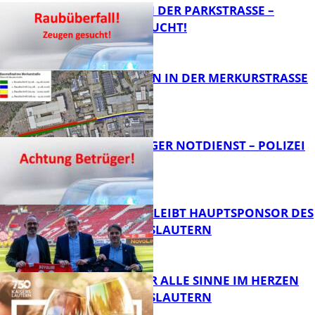
ÜBERFALL IN DER PARKSTRASSE – Z
EUGEN GESUCHT!
BAUARBEITEN IN DER MERKURSTRASSE
FB News
FRAGWÜRDIGER NOTDIENST – POLIZEI
WARNT
FB News
NOVOLINE BLEIBT HAUPTSPONSOR DES
1. FC KAISERSLAUTERN
FB News
GENÜSSE FÜR ALLE SINNE IM HERZEN
VON KAISERSLAUTERN