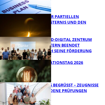
VORTRAG ZUR PARTIELLEN
SONNENFINSTERNIS UND DEN
PERSEIDEN
Bildung
MITTELSTAND-DIGITAL ZENTRUM
KAISERSLAUTERN BEENDET
ERFOLGREICH SEINE FÖRDERUNG
Bildung
SIAK-INNOVATIONSTAG 2026
FB News
NEUE AZUBIS BEGRÜSST – ZEUGNISSE F
ÜR BESTANDENE PRÜFUNGEN
Bildung