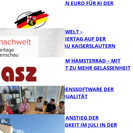
20 MILLIONEN EURO FÜR KI DER
ZUKUNFT
Bildung
MI(N)TMACHWELT –
EXPERIMENTIERTAG AUF DER
GARTENSCHAU KAISERSLAUTERN
Bildung
RAUS AUS DEM HAMSTERRAD – MIT
ACHTSAMKEIT ZU MEHR GELASSENHEIT
Bildung
UNTERNEHMENSSOFTWARE DER
HÖCHSTEN QUALITÄT
Bildung
SAISONALER ANSTIEG DER
ARBEITSLOSIGKEIT IM JULI IN DER
WESTPFALZ