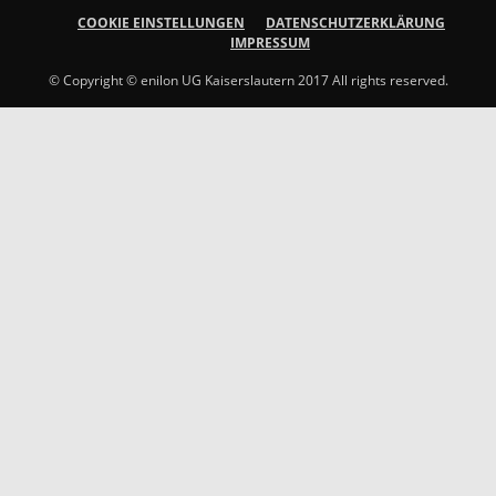
COOKIE EINSTELLUNGEN
DATENSCHUTZERKLÄRUNG
IMPRESSUM
© Copyright © enilon UG Kaiserslautern 2017 All rights reserved.