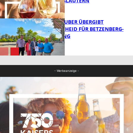
VON KAISERSLAUTERN
FB News
MINISTER TEUBER ÜBERGIBT
FÖRDERBESCHEID FÜR BETZENBERG-
ENTWICKLUNG
FB Kultur
FB News
- Werbeanzeige -