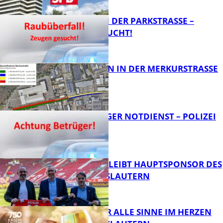
FB News
ÜBERFALL IN DER PARKSTRASSE – Z
EUGEN GESUCHT!
FB News
BAUARBEITEN IN DER MERKURSTRASSE
FB News
FRAGWÜRDIGER NOTDIENST – POLIZEI
WARNT
FB News
NOVOLINE BLEIBT HAUPTSPONSOR DES
1. FC KAISERSLAUTERN
FB News
GENÜSSE FÜR ALLE SINNE IM HERZEN