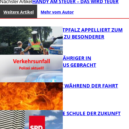
HANDY AM STEUER – DAS WIRD TEUER
Nächster Artikel
Weitere Artikel
Mehr vom Autor
POLIZEI WESTPFALZ APPELLIERT ZUM
SCHULSTART ZU BESONDERER
VORSICHT
UNFALL: 58-JÄHRIGER IN
KRANKENHAUS GEBRACHT
FB News
AUTO FÄNGT WÄHREND DER FAHRT
FEUER
FB News
WIE SIEHT DIE SCHULE DER ZUKUNFT
AUS?