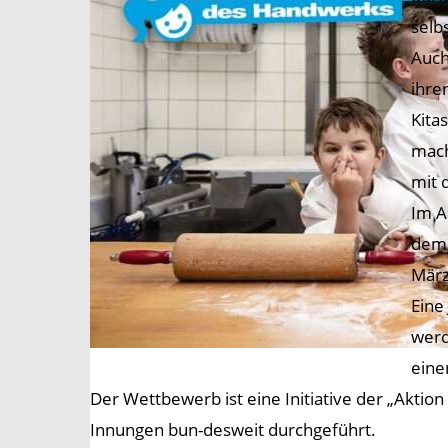
selb
Auch
ihre
Kita
mach
mit 
Im A
dem 
März
Eine
werd
eine
Der Wettbewerb ist eine Initiative der „Ak
Innungen bun-desweit durchgeführt.