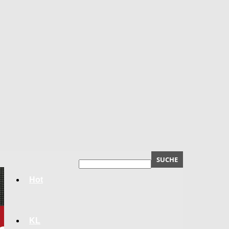
Hot
KL