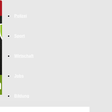
Polizei
Sport
Wirtschaft
Jobs
Bildung