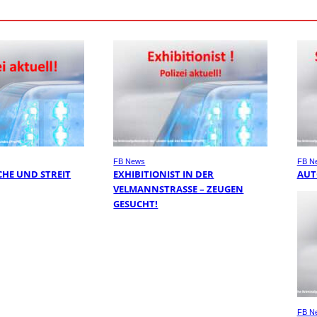
FB News
FB N
HE UND STREIT
EXHIBITIONIST IN DER
AUT
VELMANNSTRASSE – ZEUGEN G
ESUCHT!
FB N