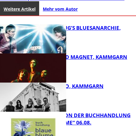
Weitere Artikel
Mehr vom Autor
THOMAS BLUG’S BLUESANARCHIE,
KAMMGARN
DIRTY SOUND MAGNET, KAMMGARN
FB Kultur
ROSE TATTOO, KAMMGARN
FB Kultur
LESETIPPS VON DER BUCHHANDLUNG
„BLAUE BLUME“ 06.08.
FB Kultur