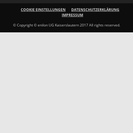
COOKIE EINSTELLUNGEN
DATENSCHUTZERKLÄRUNG
IMPRESSUM
© Copyright © enilon UG Kaiserslautern 2017 All rights reserved.