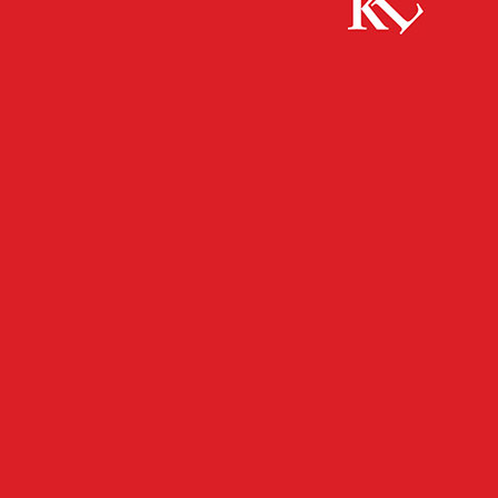
Start
FB Kultur
An die Stifte, fertig, los! – Malwettbewerb zum
diesjährigen Familienstück „Peter...
FB KULTUR
KULTUR
TWITTER KULTUR