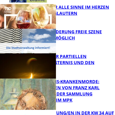
GENÜSSE FÜR ALLE SINNE IM HERZEN
VON KAISERSLAUTERN
FB Kultur
PROJEKTFÖRDERUNG FREIE SZENE
WEITERHIN MÖGLICH
FB Kultur
VORTRAG ZUR PARTIELLEN
SONNENFINSTERNIS UND DEN
PERSEIDEN
FB Kultur
OPFER DER NS-KRANKENMORDE:
ZEICHNUNGEN VON FRANZ KARL
BÜHLER AUS DER SAMMLUNG
Bildung
PRINZHORN IM MPK
VERANSTALTUNG/EN IN DER KW 34 AUF