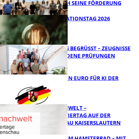
ERFOLGREICH SEINE FÖRDERUNG
Bildung
SIAK-INNOVATIONSTAG 2026
FB News
NEUE AZUBIS BEGRÜSST – ZEUGNISSE F
ÜR BESTANDENE PRÜFUNGEN
Bildung
20 MILLIONEN EURO FÜR KI DER
ZUKUNFT
Bildung
MI(N)TMACHWELT –
EXPERIMENTIERTAG AUF DER
GARTENSCHAU KAISERSLAUTERN
Bildung
RAUS AUS DEM HAMSTERRAD – MIT