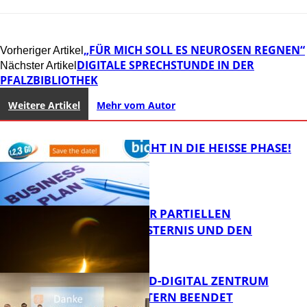
„FÜR MICH SOLL ES NEUROSEN REGNEN“
Vorheriger Artikel
DIGITALE SPRECHSTUNDE IN DER
Nächster Artikel
PFALZBIBLIOTHEK
Weitere Artikel
Mehr vom Autor
1,2,3 GO® GEHT IN DIE HEISSE PHASE!
VORTRAG ZUR PARTIELLEN
SONNENFINSTERNIS UND DEN
PERSEIDEN
Bildung
MITTELSTAND-DIGITAL ZENTRUM
KAISERSLAUTERN BEENDET