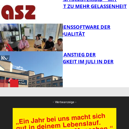
ACHTSAMKEIT ZU MEHR GELASSENHEIT
Bildung
UNTERNEHMENSSOFTWARE DER
HÖCHSTEN QUALITÄT
Bildung
SAISONALER ANSTIEG DER
ARBEITSLOSIGKEIT IM JULI IN DER
WESTPFALZ
FB News
FB News
- Werbeanzeige -