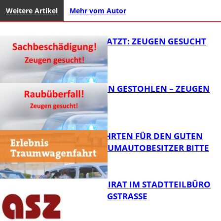
Weitere Artikel
Mehr vom Autor
AUTO ZERKRATZT: ZEUGEN GESUCHT
TEURE KETTEN GESTOHLEN – ZEUGEN
GESUCHT!
FB News
SPENDENFAHRTEN FÜR DEN GUTEN
ZWECK – TRAUMAUTOBESITZER BITTE
MELDEN!
FB News
SENIORENBEIRAT IM STADTTEILBÜRO
IN DER KÖNIGSTRASSE
FB News