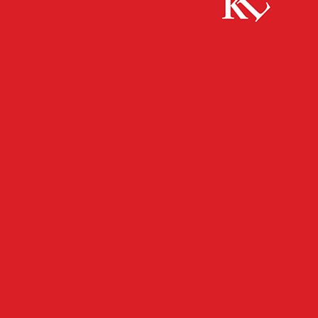
Start
FB News
Einsatzreicher Nachmittag für die Feuerwehr
Kaiserslautern
FB NEWS
KAISERSLAUTERN
TWITTER NEWS