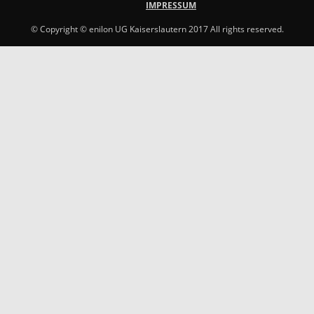
IMPRESSUM
© Copyright © enilon UG Kaiserslautern 2017 All rights reserved.