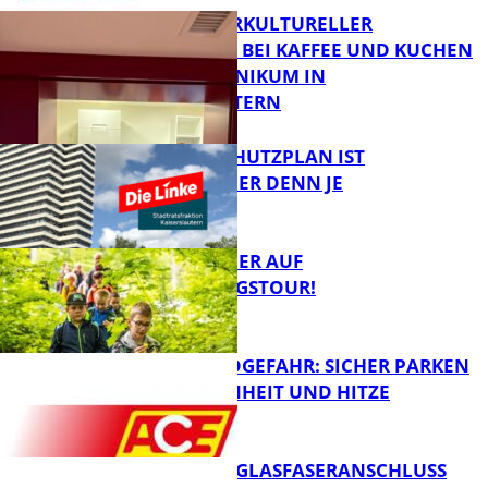
NEUER INTERKULTURELLER
TREFFPUNKT BEI KAFFEE UND KUCHEN
IM PFALZKLINIKUM IN
FB News
KAISERSLAUTERN
EIN HITZESCHUTZPLAN IST
NOTWENDIGER DENN JE
FB Gesundheit
MIT DEM JÄGER AUF
ENTDECKUNGSTOUR!
FB News
WALDBRANDGEFAHR: SICHER PARKEN
BEI TROCKENHEIT UND HITZE
FB News
WARUM EIN GLASFASERANSCHLUSS