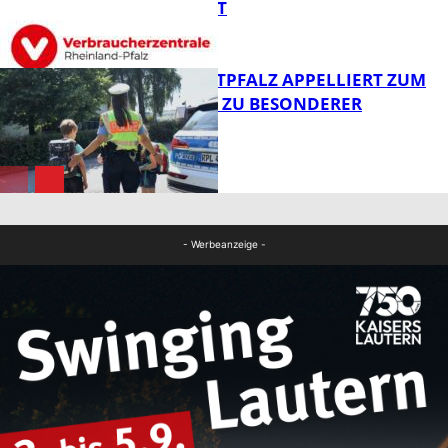
SINNVOLL IST
FB News
POLIZEI WESTPFALZ APPELLIERT ZUM
SCHULSTART ZU BESONDERER
VORSICHT
FB News
FB News
- Werbeanzeige -