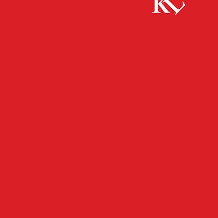
Start
FB News
In Auto eingebrochen – Zeugen gesucht!
FB NEWS
POLIZEI
TWITTER NEWS