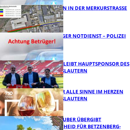
BAUARBEITEN IN DER MERKURSTRASSE
FB News
FRAGWÜRDIGER NOTDIENST – POLIZEI
WARNT
FB News
NOVOLINE BLEIBT HAUPTSPONSOR DES
1. FC KAISERSLAUTERN
FB News
GENÜSSE FÜR ALLE SINNE IM HERZEN
VON KAISERSLAUTERN
FB News
MINISTER TEUBER ÜBERGIBT
FÖRDERBESCHEID FÜR BETZENBERG-