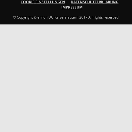
COOKIE EINSTELLUNGEN
DATENSCHUTZERKLÄRUNG
IMPRESSUM
© Copyright © enilon UG Kaiserslautern 2017 All rights reserved.