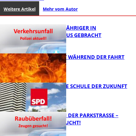
Weitere Artikel
Mehr vom Autor
UNFALL: 58-JÄHRIGER IN
KRANKENHAUS GEBRACHT
AUTO FÄNGT WÄHREND DER FAHRT
FEUER
FB News
WIE SIEHT DIE SCHULE DER ZUKUNFT
AUS?
FB News
ÜBERFALL IN DER PARKSTRASSE – Z
EUGEN GESUCHT!
FB News