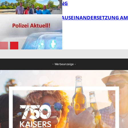
ENTWICKLUNG
FB Kultur
HANDFESTE AUSEINANDERSETZUNG AM
PFAFFPLATZ
FB News
FB News
- Werbeanzeige -