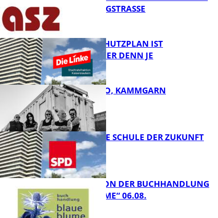
IN DER KÖNIGSTRASSE
FB News
EIN HITZESCHUTZPLAN IST
NOTWENDIGER DENN JE
FB News
ROSE TATTOO, KAMMGARN
FB News
WIE SIEHT DIE SCHULE DER ZUKUNFT
AUS?
FB Kultur
LESETIPPS VON DER BUCHHANDLUNG
„BLAUE BLUME“ 06.08.
FB News