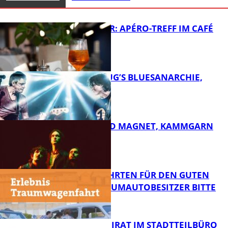
HOT SUMMER: APÉRO-TREFF IM CAFÉ
LUMA
THOMAS BLUG’S BLUESANARCHIE,
KAMMGARN
FB Kultur
DIRTY SOUND MAGNET, KAMMGARN
FB Kultur
SPENDENFAHRTEN FÜR DEN GUTEN
ZWECK – TRAUMAUTOBESITZER BITTE
MELDEN!
FB Kultur
SENIORENBEIRAT IM STADTTEILBÜRO