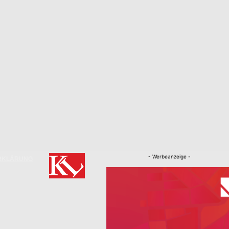
- Werbeanzeige -
RKLÄRUNG
Nachrichten
Kaiserslautern