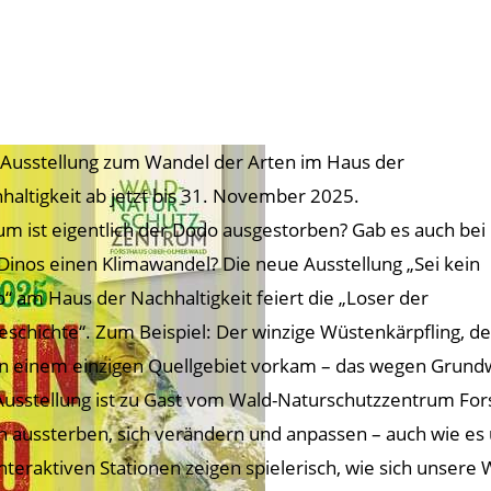
 Ausstellung zum Wandel der Arten im Haus der
haltigkeit ab jetzt bis 31. November 2025.
m ist eigentlich der Dodo ausgestorben? Gab es auch bei
Dinos einen Klimawandel? Die neue Ausstellung „Sei kein
“ am Haus der Nachhaltigkeit feiert die „Loser der
eschichte“. Zum Beispiel: Der winzige Wüstenkärpfling, de
in einem einzigen Quellgebiet vorkam – das wegen Grund
Ausstellung ist zu Gast vom Wald-Naturschutzzentrum Fo
n aussterben, sich verändern und anpassen – auch wie es
interaktiven Stationen zeigen spielerisch, wie sich unsere