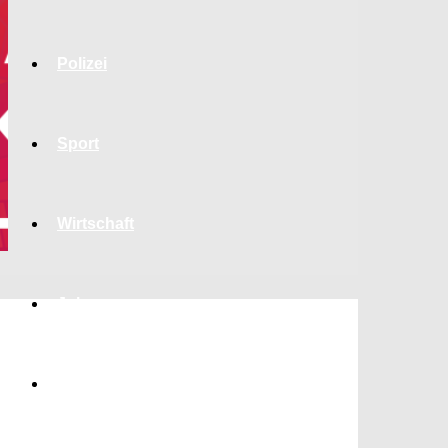
Polizei
Sport
Wirtschaft
Jobs
Bildung