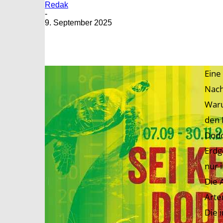
Redak
-
9. September 2025
Eine
Nach
Waru
den 
Dodo
Erdg
nur 
Die 
Arte
Die 