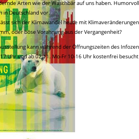
ernde Arten wie der Waschbär auf uns haben. Humorvoll s
n in Deutschland vor.
lässt sich der Klimawandel heute mit Klimaveränderungen 
imm, oder böse Vorahnung aus der Vergangenheit?
Ausstellung kann während der Öffnungszeiten des Infozent
 17 Uhr und ab 02.11. Mo-Fr 10-16 Uhr kostenfrei besuch