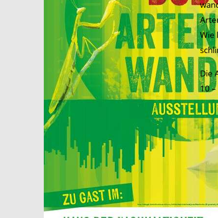
wand
Arte
Wie 
schl
Die 
10 –