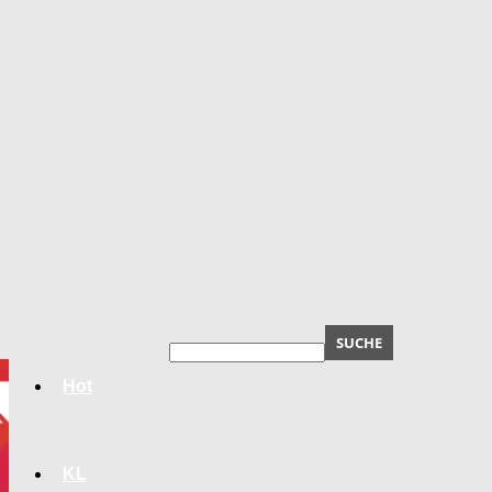
Hot
KL