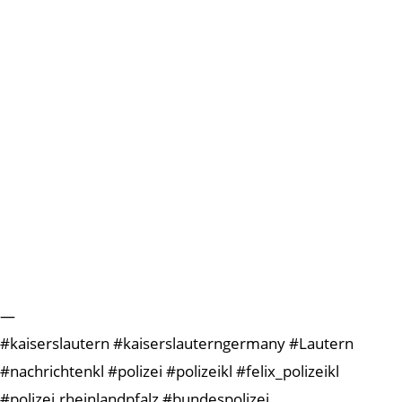
—
#kaiserslautern #kaiserslauterngermany #Lautern
#nachrichtenkl #polizei #polizeikl #felix_polizeikl
#polizei.rheinlandpfalz #bundespolizei