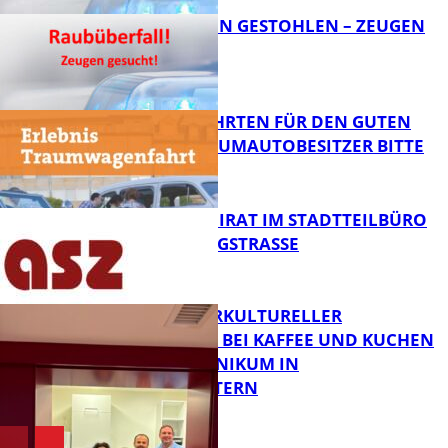
TEURE KETTEN GESTOHLEN – ZEUGEN
GESUCHT!
FB News
SPENDENFAHRTEN FÜR DEN GUTEN
ZWECK – TRAUMAUTOBESITZER BITTE
MELDEN!
FB News
SENIORENBEIRAT IM STADTTEILBÜRO
IN DER KÖNIGSTRASSE
FB News
NEUER INTERKULTURELLER
TREFFPUNKT BEI KAFFEE UND KUCHEN
IM PFALZKLINIKUM IN
FB News
KAISERSLAUTERN