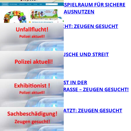
HANDLUNGSSPIELRAUM FÜR SICHERE
FB Kultur
SCHULWEGE AUSNUTZEN
UNFALLFLUCHT: ZEUGEN GESUCHT
FB News
KNALLGERÄUSCHE UND STREIT
FB News
EXHIBITIONIST IN DER
VELMANNSTRASSE – ZEUGEN GESUCHT!
FB News
AUTO ZERKRATZT: ZEUGEN GESUCHT
FB News