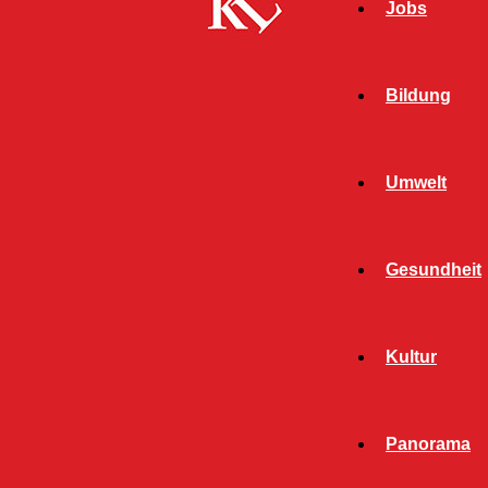
Jobs
Bildung
Umwelt
Gesundheit
Start
FB News
Jugendliche entfachen Lagerfeuer auf
Kultur
Gebäudedach – Zeugen gesucht!
FB NEWS
POLIZEI
Panorama
TWITTER NEWS