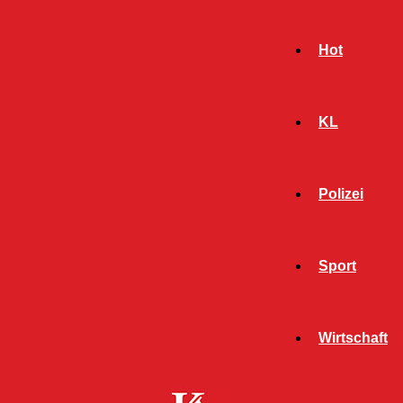
Hot
KL
Polizei
Sport
- Werbeanzeige -
Wirtschaft