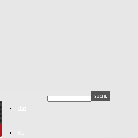
Hot
KL