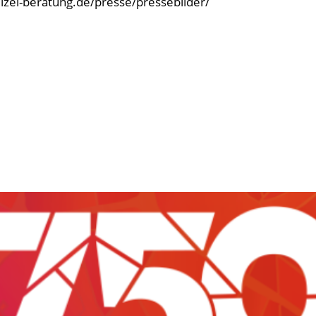
olizei-beratung.de/presse/pressebilder/