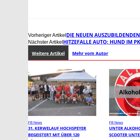
DIE NEUEN AUSZUBILDENDEN 
Vorheriger Artikel
HITZEFALLE AUTO: HUND IM 
Nächster Artikel
Weitere Artikel
Mehr vom Autor
FB News
FB News
31. KERWELAUF HOCHSPEYER
UNTER ALKOHOL
BEGEISTERT MIT ÜBER 120
SCOOTER UNT