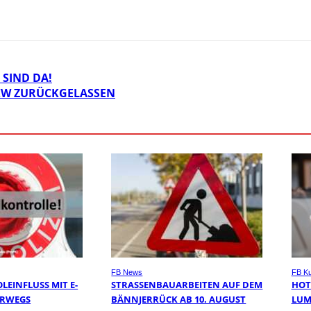
SIND DA!
PKW ZURÜCKGELASSEN
FB News
FB Ku
EINFLUSS MIT E-
STRASSENBAUARBEITEN AUF DEM B
HOT
ERWEGS
ÄNNJERRÜCK AB 10. AUGUST
LU