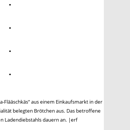
Umwelt
Gesundheit
Kultur
Panorama
a-Flääschkäs“ aus einem Einkaufsmarkt in der
alität belegten Brötchen aus. Das betroffene
en Ladendiebstahls dauern an. |erf