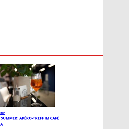
ltur
 SUMMER: APÉRO-TREFF IM CAFÉ
MA