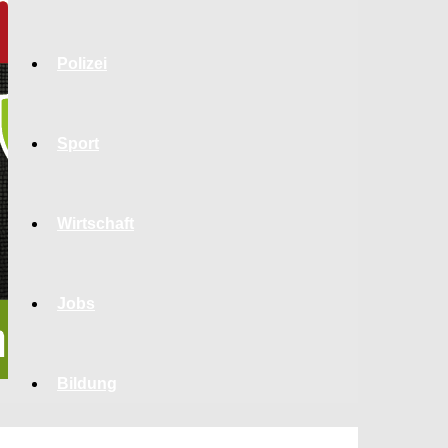
Polizei
Sport
Wirtschaft
Jobs
Bildung