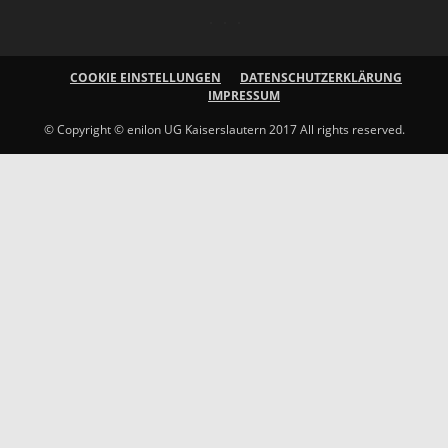
COOKIE EINSTELLUNGEN
DATENSCHUTZERKLÄRUNG
IMPRESSUM
© Copyright © enilon UG Kaiserslautern 2017 All rights reserved.