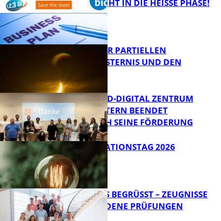
1,2,3 GO® GEHT IN DIE HEISSE PHASE!
VORTRAG ZUR PARTIELLEN
SONNENFINSTERNIS UND DEN
PERSEIDEN
Bildung
MITTELSTAND-DIGITAL ZENTRUM
KAISERSLAUTERN BEENDET
ERFOLGREICH SEINE FÖRDERUNG
Bildung
SIAK-INNOVATIONSTAG 2026
FB News
NEUE AZUBIS BEGRÜSST – ZEUGNISSE F
ÜR BESTANDENE PRÜFUNGEN