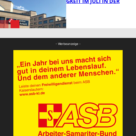
ARBEITSLOSIGKEIT IM JULI IN DER
WESTPFALZ
FB News
FB News
- Werbeanzeige -