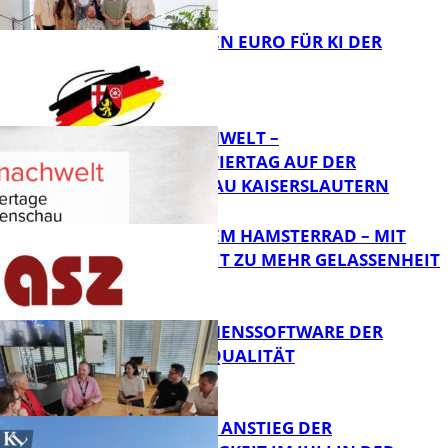
Bildung
20 MILLIONEN EURO FÜR KI DER
ZUKUNFT
Bildung
MI(N)TMACHWELT –
EXPERIMENTIERTAG AUF DER
GARTENSCHAU KAISERSLAUTERN
Bildung
RAUS AUS DEM HAMSTERRAD – MIT
ACHTSAMKEIT ZU MEHR GELASSENHEIT
Bildung
UNTERNEHMENSSOFTWARE DER
HÖCHSTEN QUALITÄT
Bildung
SAISONALER ANSTIEG DER