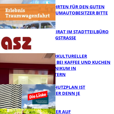
SPENDENFAHRTEN FÜR DEN GUTEN
ZWECK – TRAUMAUTOBESITZER BITTE
MELDEN!
FB News
SENIORENBEIRAT IM STADTTEILBÜRO
IN DER KÖNIGSTRASSE
FB News
NEUER INTERKULTURELLER
TREFFPUNKT BEI KAFFEE UND KUCHEN
IM PFALZKLINIKUM IN
FB News
KAISERSLAUTERN
EIN HITZESCHUTZPLAN IST
NOTWENDIGER DENN JE
FB Gesundheit
MIT DEM JÄGER AUF