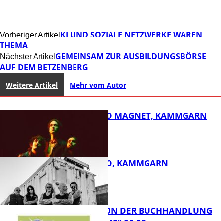
KI UND SOZIALE NETZWERKE WAREN
Vorheriger Artikel
THEMA
GEMEINSAM ZUR AUSBILDUNGSBÖRSE
Nächster Artikel
AUF DEM BETZENBERG
Weitere Artikel
Mehr vom Autor
DIRTY SOUND MAGNET, KAMMGARN
ROSE TATTOO, KAMMGARN
FB Kultur
LESETIPPS VON DER BUCHHANDLUNG