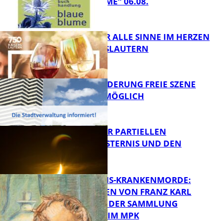
„BLAUE BLUME“ 06.08.
FB Kultur
GENÜSSE FÜR ALLE SINNE IM HERZEN
VON KAISERSLAUTERN
FB Kultur
PROJEKTFÖRDERUNG FREIE SZENE
WEITERHIN MÖGLICH
FB Kultur
VORTRAG ZUR PARTIELLEN
SONNENFINSTERNIS UND DEN
PERSEIDEN
FB Kultur
OPFER DER NS-KRANKENMORDE:
ZEICHNUNGEN VON FRANZ KARL
BÜHLER AUS DER SAMMLUNG
Bildung
PRINZHORN IM MPK