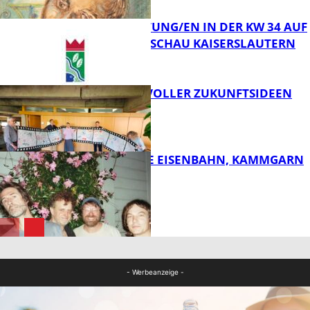
VERANSTALTUNG/EN IN DER KW 34 AUF
DER GARTENSCHAU KAISERSLAUTERN
FB Kultur
FILMROLLE VOLLER ZUKUNFTSIDEEN
FB Kultur
DIE HÖCHSTE EISENBAHN, KAMMGARN
FB Kultur
FB Kultur
- Werbeanzeige -