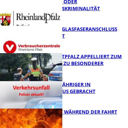
CYBERCRIME ODER
WIRTSCHAFTSKRIMINALITÄT
FB News
WARUM EIN GLASFASERANSCHLUSS
SINNVOLL IST
Polizei
POLIZEI WESTPFALZ APPELLIERT ZUM
SCHULSTART ZU BESONDERER
VORSICHT
FB News
UNFALL: 58-JÄHRIGER IN
KRANKENHAUS GEBRACHT
FB News
AUTO FÄNGT WÄHREND DER FAHRT
FEUER
FB News