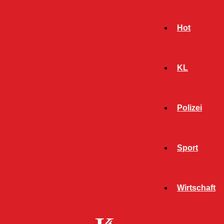
Hot
KL
Polizei
Sport
- Werbeanzeige -
Wirtschaft