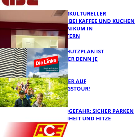
NEUER INTERKULTURELLER
TREFFPUNKT BEI KAFFEE UND KUCHEN
IM PFALZKLINIKUM IN
FB News
KAISERSLAUTERN
EIN HITZESCHUTZPLAN IST
NOTWENDIGER DENN JE
FB Gesundheit
MIT DEM JÄGER AUF
ENTDECKUNGSTOUR!
FB News
WALDBRANDGEFAHR: SICHER PARKEN
BEI TROCKENHEIT UND HITZE
FB News