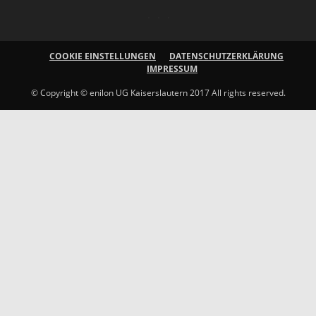
COOKIE EINSTELLUNGEN
DATENSCHUTZERKLÄRUNG
IMPRESSUM
© Copyright © enilon UG Kaiserslautern 2017 All rights reserved.