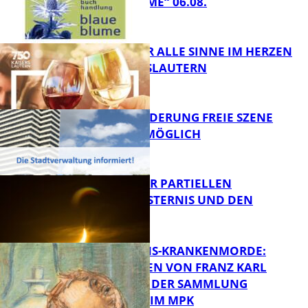
„BLAUE BLUME“ 06.08.
FB Kultur
GENÜSSE FÜR ALLE SINNE IM HERZEN
VON KAISERSLAUTERN
FB Kultur
PROJEKTFÖRDERUNG FREIE SZENE
WEITERHIN MÖGLICH
FB Kultur
VORTRAG ZUR PARTIELLEN
SONNENFINSTERNIS UND DEN
PERSEIDEN
FB Kultur
OPFER DER NS-KRANKENMORDE:
ZEICHNUNGEN VON FRANZ KARL
BÜHLER AUS DER SAMMLUNG
Bildung
PRINZHORN IM MPK