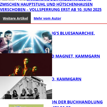
WISCHEN HAUPTSTUHL UND HÜTSCHENHAUSEN V
ERSCHOBEN – VOLLSPERRUNG ERST AB 10. JUNI 2025
Weitere Artikel
Mehr vom Autor
THOMAS BLUG’S BLUESANARCHIE,
KAMMGARN
DIRTY SOUND MAGNET, KAMMGARN
FB Kultur
ROSE TATTOO, KAMMGARN
FB Kultur
LESETIPPS VON DER BUCHHANDLUNG