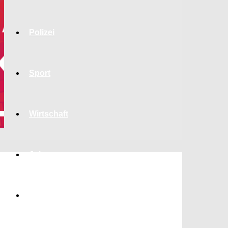
Polizei
Sport
Wirtschaft
Jobs
Bildung