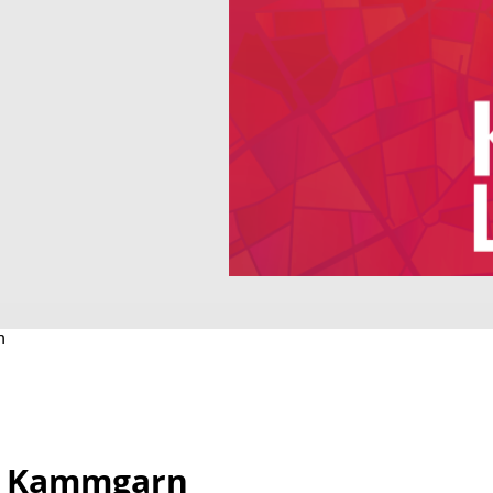
n
), Kammgarn