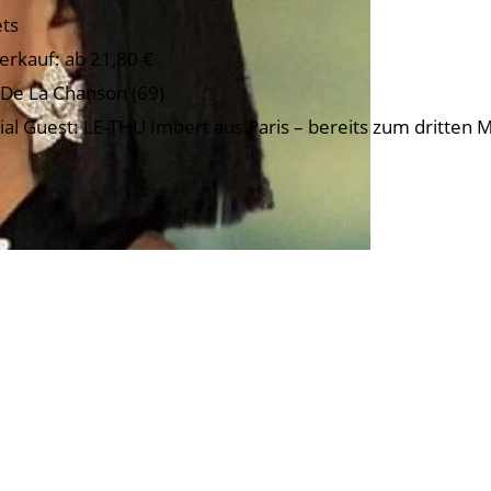
ets
erkauf: ab 21,80 €
 De La Chanson (69)
ial Guest: LE-THU Imbert aus Paris – bereits zum dritten M