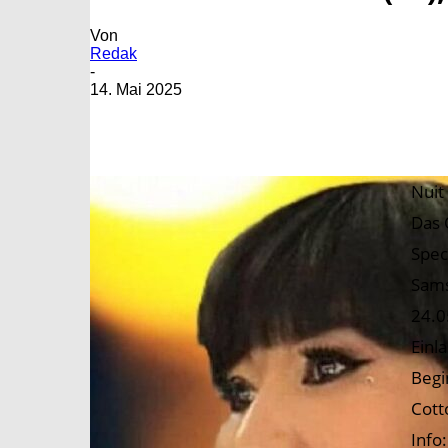
Von
Redak
-
14. Mai 2025
Nuit
Das 
Spec
Sam
24.0
Einl
Begi
Cott
Info