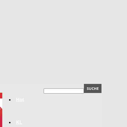
Hot
KL