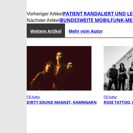
PATIENT RANDALIERT UND LE
Vorheriger Artikel
BUNDESWEITE MOBILFUNK-MES
Nächster Artikel
Weitere Artikel
Mehr vom Autor
FB Kultur
FB Kultur
DIRTY SOUND MAGNET, KAMMGARN
ROSE TATTOO