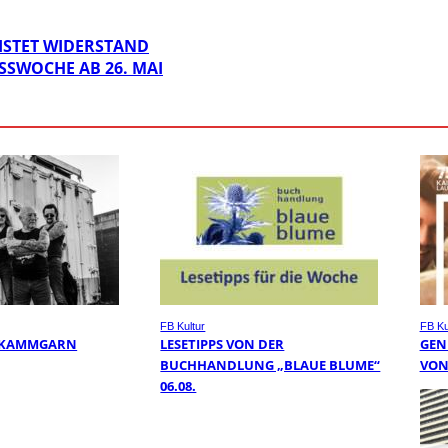
ISTET WIDERSTAND
SWOCHE AB 26. MAI
FB Kultur
FB Ku
, KAMMGARN
LESETIPPS VON DER
GEN
BUCHHANDLUNG „BLAUE BLUME“
VON
06.08.