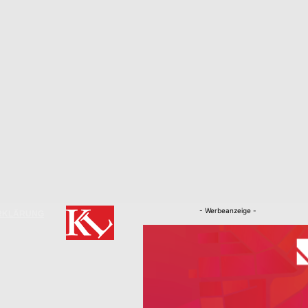
- Werbeanzeige -
RKLÄRUNG
Nachrichten
Kaiserslautern