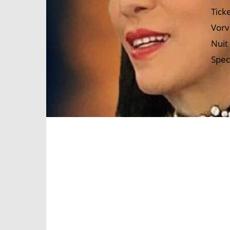
Tick
Vorv
Nuit
Spec