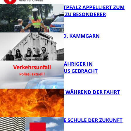
POLIZEI WESTPFALZ APPELLIERT ZUM
SCHULSTART ZU BESONDERER
VORSICHT
FB News
ROSE TATTOO, KAMMGARN
FB News
UNFALL: 58-JÄHRIGER IN
KRANKENHAUS GEBRACHT
FB Kultur
AUTO FÄNGT WÄHREND DER FAHRT
FEUER
FB News
WIE SIEHT DIE SCHULE DER ZUKUNFT
AUS?