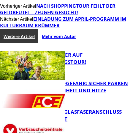
NACH SHOPPINGTOUR FEHLT DER
Vorheriger Artikel
GELDBEUTEL – ZEUGEN GESUCHT!
EINLADUNG ZUM APRIL-PROGRAMM IM
Nächster Artikel
KULTURRAUM KRÜMMER
Weitere Artikel
Mehr vom Autor
MIT DEM JÄGER AUF
ENTDECKUNGSTOUR!
WALDBRANDGEFAHR: SICHER PARKEN
BEI TROCKENHEIT UND HITZE
FB News
WARUM EIN GLASFASERANSCHLUSS
SINNVOLL IST
FB News