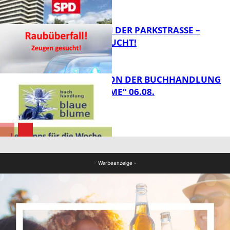
FB News
ÜBERFALL IN DER PARKSTRASSE – Z
EUGEN GESUCHT!
FB News
LESETIPPS VON DER BUCHHANDLUNG
„BLAUE BLUME“ 06.08.
FB News
FB Kultur
- Werbeanzeige -