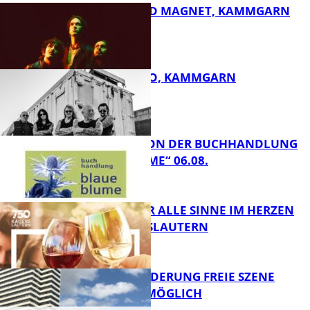
DIRTY SOUND MAGNET, KAMMGARN
ROSE TATTOO, KAMMGARN
FB Kultur
LESETIPPS VON DER BUCHHANDLUNG
„BLAUE BLUME“ 06.08.
FB Kultur
GENÜSSE FÜR ALLE SINNE IM HERZEN
VON KAISERSLAUTERN
FB Kultur
PROJEKTFÖRDERUNG FREIE SZENE
WEITERHIN MÖGLICH