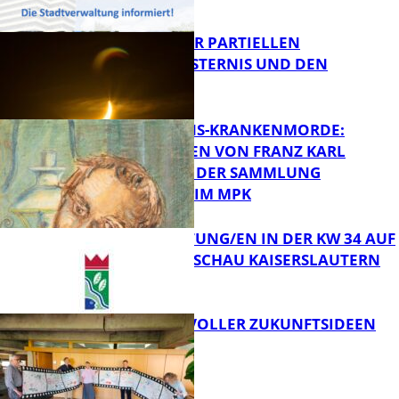
FB Kultur
VORTRAG ZUR PARTIELLEN
SONNENFINSTERNIS UND DEN
PERSEIDEN
FB Kultur
OPFER DER NS-KRANKENMORDE:
ZEICHNUNGEN VON FRANZ KARL
BÜHLER AUS DER SAMMLUNG
Bildung
PRINZHORN IM MPK
VERANSTALTUNG/EN IN DER KW 34 AUF
DER GARTENSCHAU KAISERSLAUTERN
FB Kultur
FILMROLLE VOLLER ZUKUNFTSIDEEN
FB Kultur