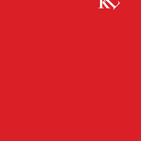
Start
FB Kultur
Pfalztheater Kaiserslautern und sein
künstlerischer Direktor Johannes Beckmann gehen getrennte
Wege
FB KULTUR
KULTUR
TWITTER KULTUR