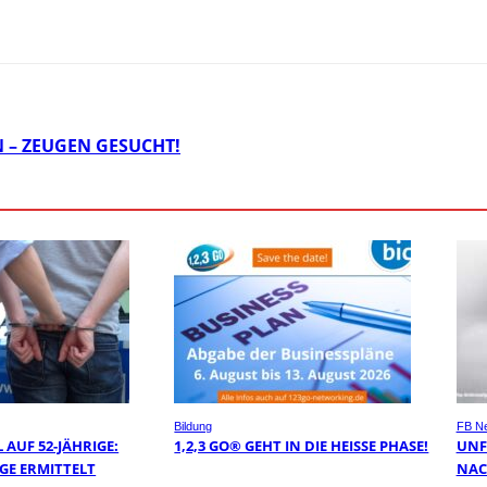
– ZEUGEN GESUCHT!
Bildung
FB N
AUF 52-JÄHRIGE:
1,2,3 GO® GEHT IN DIE HEISSE PHASE!
UNF
GE ERMITTELT
NAC