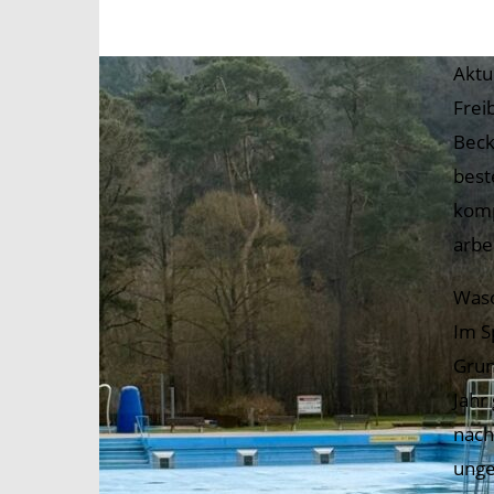
Aktu
Frei
Beck
best
komp
arbe
Was
Im S
Grun
Jahr
nach
unge