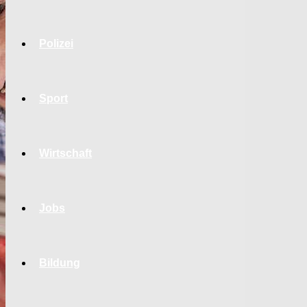
Polizei
Sport
Wirtschaft
Jobs
Bildung