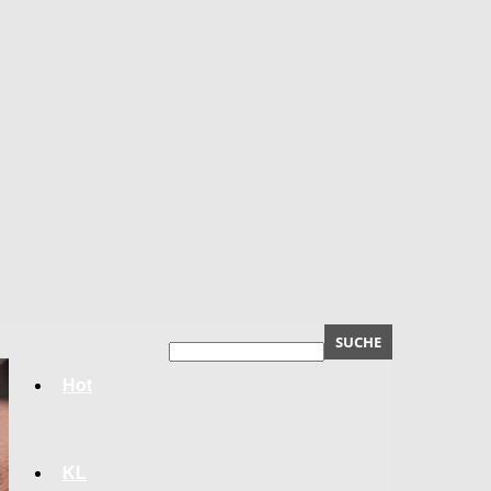
Hot
KL