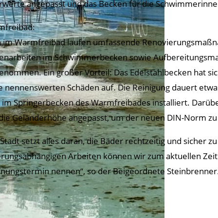
rwerte angepasst und das Becken für die Schwimmerinn
freibad:
 im Warmfreibad laufen umfassende Renovierungsmaßna
senarbeiten im Schwimmerbecken sowie Aufbereitungs
enommen. Ein großer Vorteil: Das Edelstahlbecken hat sic
e nennenswerten Schäden auf. Die Reinigung dauert etwa 
 im Springerbecken des Warmfreibades installiert. Darü
die Geländerhöhe angepasst, um der neuen DIN-Norm zu
 Stadt setzt alles daran, die Bäder rechtzeitig und sicher
erungsabhängigen Arbeiten können wir zum aktuellen Zeit
fnungstermin nennen“, so der Beigeordnete Steinbrenner