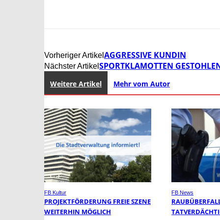
AGGRESSIVE KUNDIN
Vorheriger Artikel
SPORTKLAMOTTEN GESTOHLEN 
Nächster Artikel
Weitere Artikel
Mehr vom Autor
FB Kultur
FB News
PROJEKTFÖRDERUNG FREIE SZENE
RAUBÜBERFALL 
WEITERHIN MÖGLICH
TATVERDÄCHTI