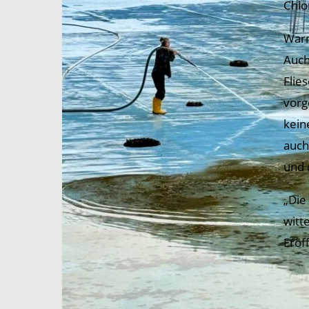
Chlo
Warm
Auch
Flie
vorg
kein
auch
und 
„Die
witt
Eröf