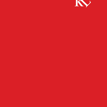
Start
FB Kultur
Spätschicht Vol. 49: gesprächig: Auf der Couch
mit Sancho Escanero und Beck