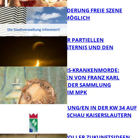
PROJEKTFÖRDERUNG FREIE SZENE
WEITERHIN MÖGLICH
FB Kultur
VORTRAG ZUR PARTIELLEN
SONNENFINSTERNIS UND DEN
PERSEIDEN
FB Kultur
OPFER DER NS-KRANKENMORDE:
ZEICHNUNGEN VON FRANZ KARL
BÜHLER AUS DER SAMMLUNG
Bildung
PRINZHORN IM MPK
VERANSTALTUNG/EN IN DER KW 34 AUF
DER GARTENSCHAU KAISERSLAUTERN
FB Kultur
FILMROLLE VOLLER ZUKUNFTSIDEEN