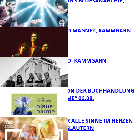
THOMAS BLUG’S BLUESANARCHIE,
KAMMGARN
DIRTY SOUND MAGNET, KAMMGARN
FB Kultur
ROSE TATTOO, KAMMGARN
FB Kultur
LESETIPPS VON DER BUCHHANDLUNG
„BLAUE BLUME“ 06.08.
FB Kultur
GENÜSSE FÜR ALLE SINNE IM HERZEN
VON KAISERSLAUTERN
FB Kultur