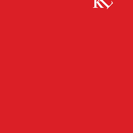
Start
FB News
30 Jahre Florale Werkstatt Janke Weilerbach
FB NEWS