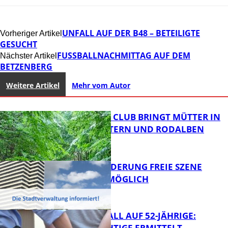
UNFALL AUF DER B48 – BETEILIGTE
Vorheriger Artikel
GESUCHT
FUSSBALLNACHMITTAG AUF DEM B
Nächster Artikel
ETZENBERG
Weitere Artikel
Mehr vom Autor
NEUER MOM CLUB BRINGT MÜTTER IN
KAISERSLAUTERN UND RODALBEN
ZUSAMMEN
PROJEKTFÖRDERUNG FREIE SZENE
WEITERHIN MÖGLICH
FB News
RAUBÜBERFALL AUF 52-JÄHRIGE:
TATVERDÄCHTIGE ERMITTELT