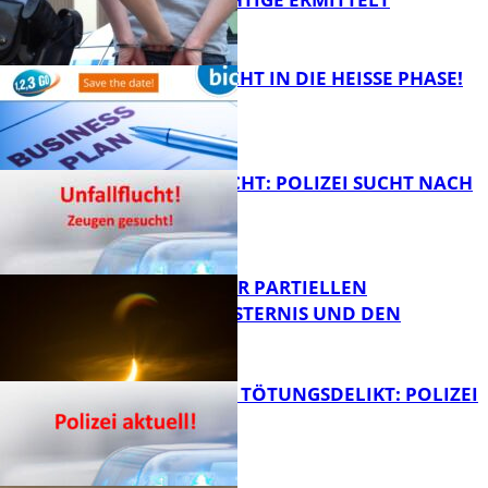
FB Kultur
1,2,3 GO® GEHT IN DIE HEISSE PHASE!
FB News
UNFALLFLUCHT: POLIZEI SUCHT NACH
ZEUGEN
Bildung
VORTRAG ZUR PARTIELLEN
SONNENFINSTERNIS UND DEN
PERSEIDEN
FB News
VERSUCHTES TÖTUNGSDELIKT: POLIZEI
ERMITTELT
Bildung