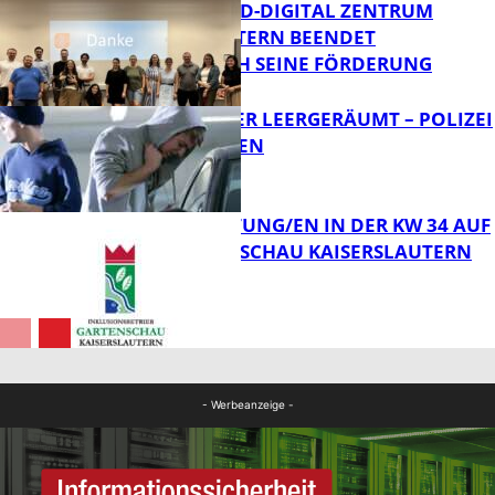
MITTELSTAND-DIGITAL ZENTRUM
KAISERSLAUTERN BEENDET
ERFOLGREICH SEINE FÖRDERUNG
FB News
TRANSPORTER LEERGERÄUMT – POLIZEI
SUCHT ZEUGEN
FB News
VERANSTALTUNG/EN IN DER KW 34 AUF
DER GARTENSCHAU KAISERSLAUTERN
FB News
FB Kultur
- Werbeanzeige -