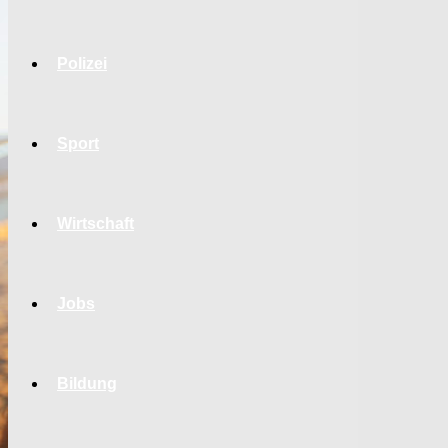
Polizei
Sport
Wirtschaft
Jobs
Bildung