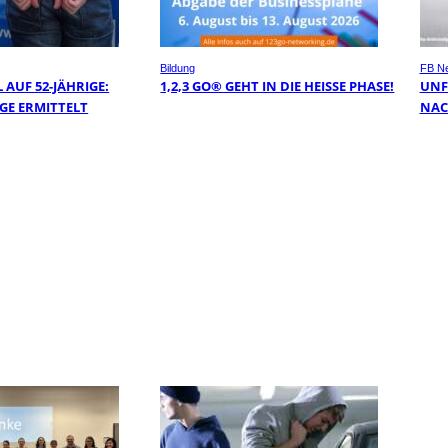
Bildung
FB N
AUF 52-JÄHRIGE:
1,2,3 GO® GEHT IN DIE HEISSE PHASE!
UNF
GE ERMITTELT
NAC