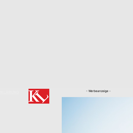
- Werbeanzeige -
RKLÄRUNG
Nachrichten
Kaiserslautern