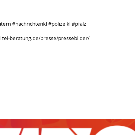
ern #nachrichtenkl #polizeikl #pfalz
olizei-beratung.de/presse/pressebilder/