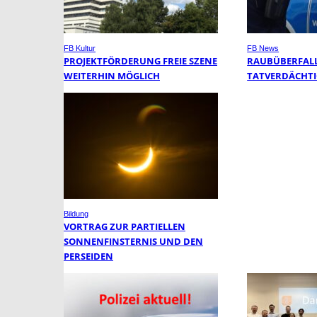
FB Kultur
FB News
PROJEKTFÖRDERUNG FREIE SZENE
RAUBÜBERFALL 
WEITERHIN MÖGLICH
TATVERDÄCHTI
Bildung
VORTRAG ZUR PARTIELLEN
SONNENFINSTERNIS UND DEN
PERSEIDEN