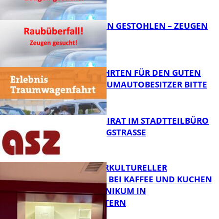
FB News
TEURE KETTEN GESTOHLEN – ZEUGEN
GESUCHT!
FB News
SPENDENFAHRTEN FÜR DEN GUTEN
ZWECK – TRAUMAUTOBESITZER BITTE
MELDEN!
FB News
SENIORENBEIRAT IM STADTTEILBÜRO
IN DER KÖNIGSTRASSE
FB News
NEUER INTERKULTURELLER
TREFFPUNKT BEI KAFFEE UND KUCHEN
IM PFALZKLINIKUM IN
FB News
KAISERSLAUTERN