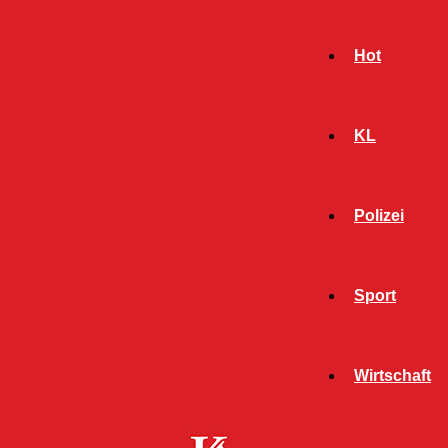
Hot
KL
Polizei
Sport
- Werbeanzeige -
Wirtschaft