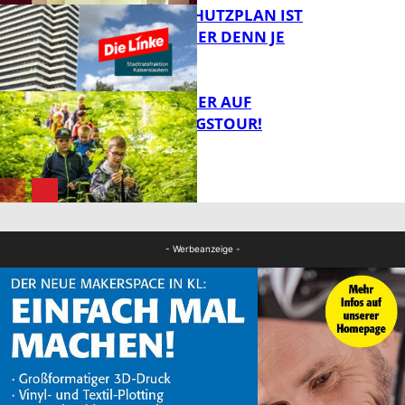
EIN HITZESCHUTZPLAN IST
NOTWENDIGER DENN JE
FB Gesundheit
MIT DEM JÄGER AUF
ENTDECKUNGSTOUR!
FB News
FB News
- Werbeanzeige -