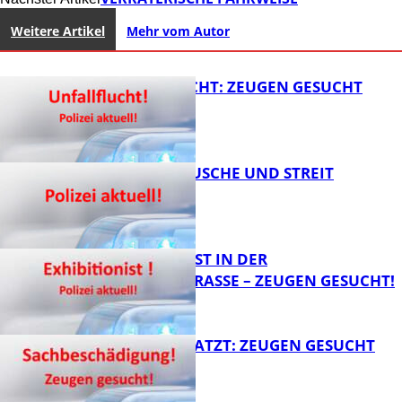
Weitere Artikel
Mehr vom Autor
UNFALLFLUCHT: ZEUGEN GESUCHT
KNALLGERÄUSCHE UND STREIT
FB News
EXHIBITIONIST IN DER
VELMANNSTRASSE – ZEUGEN GESUCHT!
FB News
AUTO ZERKRATZT: ZEUGEN GESUCHT
FB News