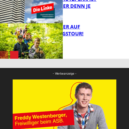
NOTWENDIGER DENN JE
FB Gesundheit
MIT DEM JÄGER AUF
ENTDECKUNGSTOUR!
FB News
FB News
- Werbeanzeige -