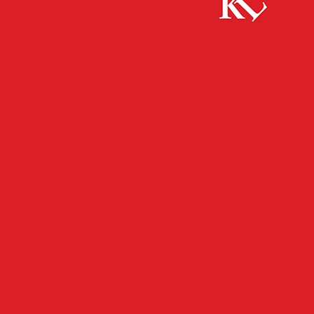
Start
FB News
Kaiserslautern grünt auf!
FB NEWS
KAISERSLAUTERN
TOP NEWS
Kaiserslautern grünt auf!
Anträge zur Dachbegrünung können nach wie vor gestellt
werden