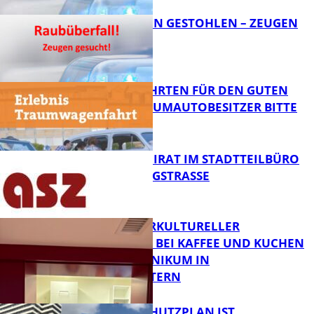
TEURE KETTEN GESTOHLEN – ZEUGEN
GESUCHT!
FB News
SPENDENFAHRTEN FÜR DEN GUTEN
ZWECK – TRAUMAUTOBESITZER BITTE
MELDEN!
FB News
SENIORENBEIRAT IM STADTTEILBÜRO
IN DER KÖNIGSTRASSE
FB News
NEUER INTERKULTURELLER
TREFFPUNKT BEI KAFFEE UND KUCHEN
IM PFALZKLINIKUM IN
FB News
KAISERSLAUTERN
EIN HITZESCHUTZPLAN IST