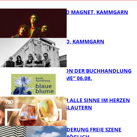
DIRTY SOUND MAGNET, KAMMGARN
ROSE TATTOO, KAMMGARN
FB Kultur
LESETIPPS VON DER BUCHHANDLUNG
„BLAUE BLUME“ 06.08.
FB Kultur
GENÜSSE FÜR ALLE SINNE IM HERZEN
VON KAISERSLAUTERN
FB Kultur
PROJEKTFÖRDERUNG FREIE SZENE
WEITERHIN MÖGLICH