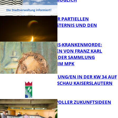
FB Kultur
VORTRAG ZUR PARTIELLEN
SONNENFINSTERNIS UND DEN
PERSEIDEN
FB Kultur
OPFER DER NS-KRANKENMORDE:
ZEICHNUNGEN VON FRANZ KARL
BÜHLER AUS DER SAMMLUNG
Bildung
PRINZHORN IM MPK
VERANSTALTUNG/EN IN DER KW 34 AUF
DER GARTENSCHAU KAISERSLAUTERN
FB Kultur
FILMROLLE VOLLER ZUKUNFTSIDEEN
FB Kultur