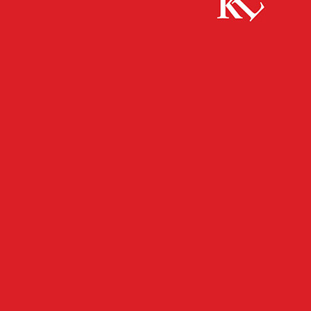
Start
FB Kultur
2. Ensemblekonzert Kaiserslautern
„Schäferstündchen“
FB KULTUR
KULTUR
TWITTER KULTUR