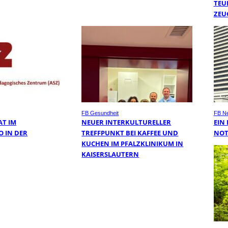
TEU
ZEU
FB Gesundheit
FB N
AT IM
NEUER INTERKULTURELLER
EIN
O IN DER
TREFFPUNKT BEI KAFFEE UND
NOT
KUCHEN IM PFALZKLINIKUM IN
KAISERSLAUTERN