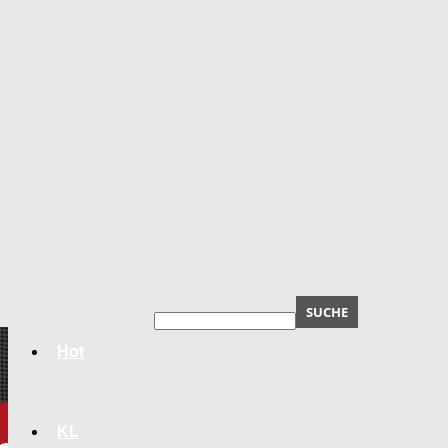
Hot
KL