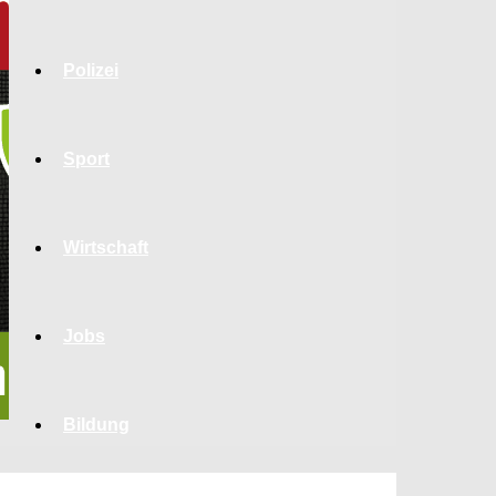
Polizei
Sport
Wirtschaft
Jobs
Bildung