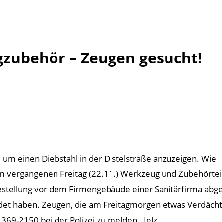
gzubehör – Zeugen gesucht!
, um einen Diebstahl in der Distelstraße anzuzeigen. Wie
am vergangenen Freitag (22.11.) Werkzeug und Zubehörtei
ellung vor dem Firmengebäude einer Sanitärfirma abges
endet haben. Zeugen, die am Freitagmorgen etwas Verdä
69-2150 bei der Polizei zu melden. |elz