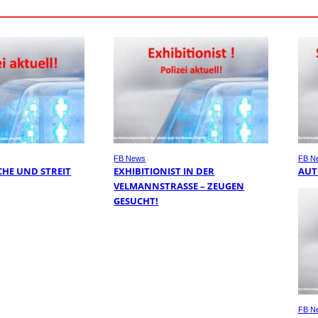
FB News
FB N
HE UND STREIT
EXHIBITIONIST IN DER
AUT
VELMANNSTRASSE – ZEUGEN G
ESUCHT!
FB N