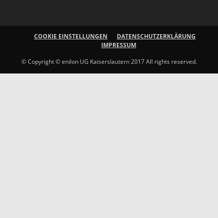
COOKIE EINSTELLUNGEN
DATENSCHUTZERKLÄRUNG
IMPRESSUM
© Copyright © enilon UG Kaiserslautern 2017 All rights reserved.