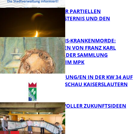
VORTRAG ZUR PARTIELLEN
SONNENFINSTERNIS UND DEN
PERSEIDEN
FB Kultur
OPFER DER NS-KRANKENMORDE:
ZEICHNUNGEN VON FRANZ KARL
BÜHLER AUS DER SAMMLUNG
Bildung
PRINZHORN IM MPK
VERANSTALTUNG/EN IN DER KW 34 AUF
DER GARTENSCHAU KAISERSLAUTERN
FB Kultur
FILMROLLE VOLLER ZUKUNFTSIDEEN
FB Kultur