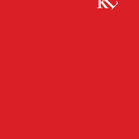
Start
FB Kultur
Land startet Bewerbungsphase für KuLaDig-
Modellkommunen 2025
FB KULTUR
KULTUR
TWITTER KULTUR