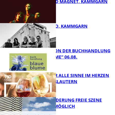
DIRTY SOUND MAGNET, KAMMGARN
FB Kultur
ROSE TATTOO, KAMMGARN
FB Kultur
LESETIPPS VON DER BUCHHANDLUNG
„BLAUE BLUME“ 06.08.
FB Kultur
GENÜSSE FÜR ALLE SINNE IM HERZEN
VON KAISERSLAUTERN
FB Kultur
PROJEKTFÖRDERUNG FREIE SZENE
WEITERHIN MÖGLICH
FB Kultur