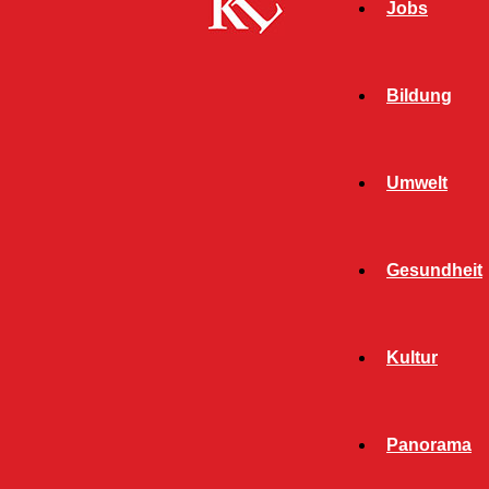
Jobs
Bildung
Umwelt
Gesundheit
Start
FB News
Ungewöhnliche Geräusche rufen Polizei auf
Kultur
den Plan – Zeugen gesucht!
FB NEWS
POLIZEI
Panorama
TWITTER NEWS