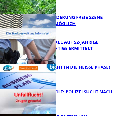
ZUSAMMEN
PROJEKTFÖRDERUNG FREIE SZENE
WEITERHIN MÖGLICH
FB News
RAUBÜBERFALL AUF 52-JÄHRIGE:
TATVERDÄCHTIGE ERMITTELT
FB Kultur
1,2,3 GO® GEHT IN DIE HEISSE PHASE!
FB News
UNFALLFLUCHT: POLIZEI SUCHT NACH
ZEUGEN
Bildung