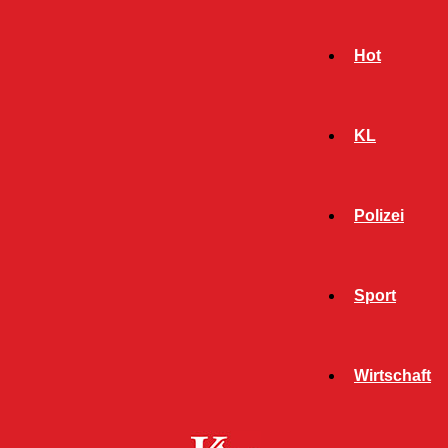
Hot
KL
Polizei
Sport
- Werbeanzeige -
Wirtschaft