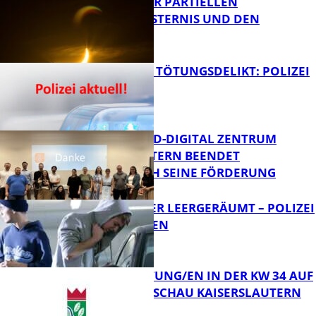
VORTRAG ZUR PARTIELLEN
SONNENFINSTERNIS UND DEN
PERSEIDEN
FB News
VERSUCHTES TÖTUNGSDELIKT: POLIZEI
ERMITTELT
Bildung
MITTELSTAND-DIGITAL ZENTRUM
KAISERSLAUTERN BEENDET
ERFOLGREICH SEINE FÖRDERUNG
FB News
TRANSPORTER LEERGERÄUMT – POLIZEI
SUCHT ZEUGEN
FB News
VERANSTALTUNG/EN IN DER KW 34 AUF
DER GARTENSCHAU KAISERSLAUTERN
FB News