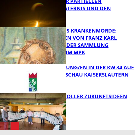
VORTRAG ZUR PARTIELLEN
SONNENFINSTERNIS UND DEN
PERSEIDEN
FB Kultur
OPFER DER NS-KRANKENMORDE:
ZEICHNUNGEN VON FRANZ KARL
BÜHLER AUS DER SAMMLUNG
Bildung
PRINZHORN IM MPK
VERANSTALTUNG/EN IN DER KW 34 AUF
DER GARTENSCHAU KAISERSLAUTERN
FB Kultur
FILMROLLE VOLLER ZUKUNFTSIDEEN
FB Kultur