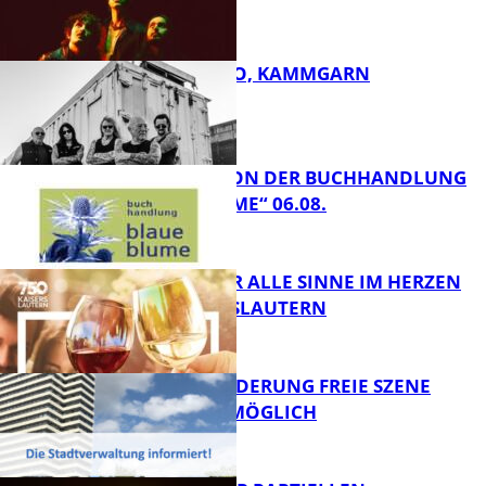
FB Kultur
ROSE TATTOO, KAMMGARN
FB Kultur
LESETIPPS VON DER BUCHHANDLUNG
„BLAUE BLUME“ 06.08.
FB Kultur
GENÜSSE FÜR ALLE SINNE IM HERZEN
VON KAISERSLAUTERN
FB Kultur
PROJEKTFÖRDERUNG FREIE SZENE
WEITERHIN MÖGLICH
FB Kultur