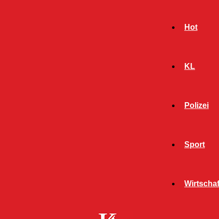
Hot
KL
Polizei
Sport
- Werbeanzeige -
Wirtschaf