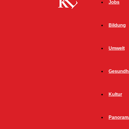
Jobs
Bildung
Umwelt
Gesundhe
Start
FB Kultur
Chairwalk- Comeback Show, Irish House
Kultur
FB KULTUR
KULTUR
TWITTER KULTUR
Panoram