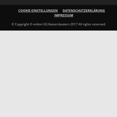
COOKIE EINSTELLUNGEN
DATENSCHUTZERKLÄRUNG
IMPRESSUM
© Copyright © enilon UG Kaiserslautern 2017 All rights reserved.