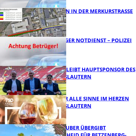
BAUARBEITEN IN DER MERKURSTRASSE
FB News
FRAGWÜRDIGER NOTDIENST – POLIZEI
WARNT
FB News
NOVOLINE BLEIBT HAUPTSPONSOR DES
1. FC KAISERSLAUTERN
FB News
GENÜSSE FÜR ALLE SINNE IM HERZEN
VON KAISERSLAUTERN
FB News
MINISTER TEUBER ÜBERGIBT
FÖRDERBESCHEID FÜR BETZENBERG-