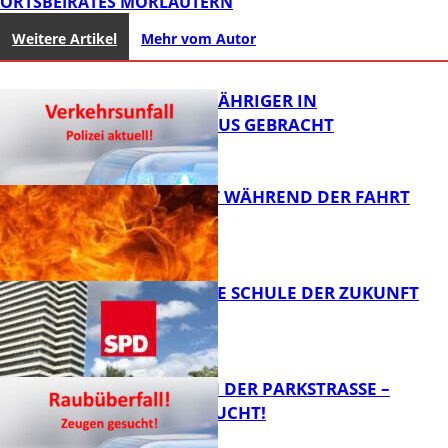
ORTSBEIRATES MORLAUTERN
Weitere Artikel
Mehr vom Autor
UNFALL: 58-JÄHRIGER IN
KRANKENHAUS GEBRACHT
AUTO FÄNGT WÄHREND DER FAHRT
FEUER
FB News
WIE SIEHT DIE SCHULE DER ZUKUNFT
AUS?
FB News
ÜBERFALL IN DER PARKSTRASSE – Z
EUGEN GESUCHT!
FB News