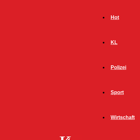
Hot
KL
Polizei
Sport
- Werbeanzeige -
Wirtschaft