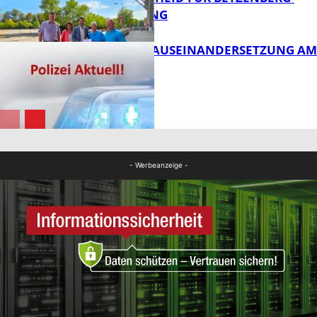
ENTWICKLUNG
FB Kultur
HANDFESTE AUSEINANDERSETZUNG AM
PFAFFPLATZ
FB News
FB News
- Werbeanzeige -