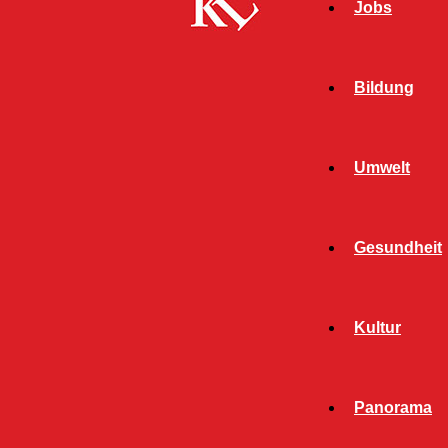
Jobs
Bildung
Umwelt
Gesundheit
Start
FB News
Polizei überwacht Einhaltung des Tempolimits
Kultur
FB NEWS
POLIZEI
TWITTER NEWS
Panorama