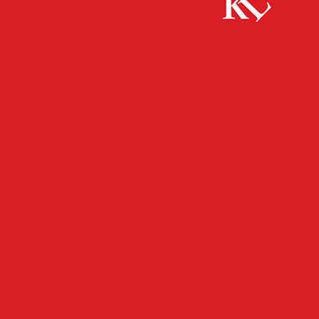
Start
FB Kultur
Wiederaufnahme der Erfolgsproduktion „Die
Zauberflöte“ im Pfalztheater