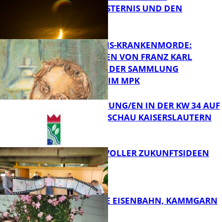
SONNENFINSTERNIS UND DEN
PERSEIDEN
FB Kultur
OPFER DER NS-KRANKENMORDE:
ZEICHNUNGEN VON FRANZ KARL
BÜHLER AUS DER SAMMLUNG
Bildung
PRINZHORN IM MPK
VERANSTALTUNG/EN IN DER KW 34 AUF
DER GARTENSCHAU KAISERSLAUTERN
FB Kultur
FILMROLLE VOLLER ZUKUNFTSIDEEN
FB Kultur
DIE HÖCHSTE EISENBAHN, KAMMGARN