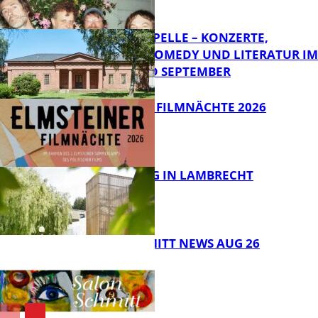
FB Kultur
FRIEDENSKAPELLE – KONZERTE,
KABARETT, COMEDY UND LITERATUR IM
AUGUST UND SEPTEMBER
FB Kultur
ELMSTEINER FILMNÄCHTE 2026
FB Kultur
ERLEBNISTAG IN LAMBRECHT
FB Kultur
SALON SCHMITT NEWS AUG 26
FB Kultur