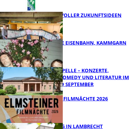
FILMROLLE VOLLER ZUKUNFTSIDEEN
FB Kultur
DIE HÖCHSTE EISENBAHN, KAMMGARN
FB Kultur
FRIEDENSKAPELLE – KONZERTE,
KABARETT, COMEDY UND LITERATUR IM
AUGUST UND SEPTEMBER
FB Kultur
ELMSTEINER FILMNÄCHTE 2026
FB Kultur
ERLEBNISTAG IN LAMBRECHT