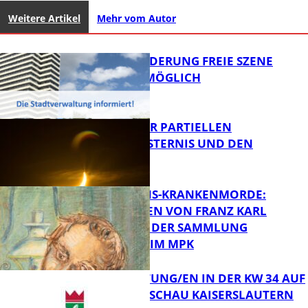
Weitere Artikel
Mehr vom Autor
PROJEKTFÖRDERUNG FREIE SZENE
WEITERHIN MÖGLICH
VORTRAG ZUR PARTIELLEN
SONNENFINSTERNIS UND DEN
PERSEIDEN
FB Kultur
OPFER DER NS-KRANKENMORDE:
ZEICHNUNGEN VON FRANZ KARL
BÜHLER AUS DER SAMMLUNG
Bildung
PRINZHORN IM MPK
VERANSTALTUNG/EN IN DER KW 34 AUF
DER GARTENSCHAU KAISERSLAUTERN
FB Kultur