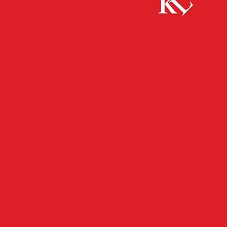
Start
FB Kultur
„Nocturnes“ – Musikalisch-literarische Soirée im
Stadtmuseum