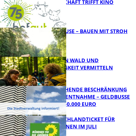
LANDWIRTSCHAFT TRIFFT KINO
FB News
GOLDEN HOUSE – BAUEN MIT STROH
FB News
FASZINATION WALD UND
NACHHALTIGKEIT VERMITTELN
Bildung
VORÜBERGEHENDE BESCHRÄNKUNG
DER WASSERENTNAHME – GELDBUSSE V
ON BIS ZU 50.000 EURO
Bildung
KEIN DEUTSCHLANDTICKET FÜR
SCHÜLER*INNEN IM JULI
FB News