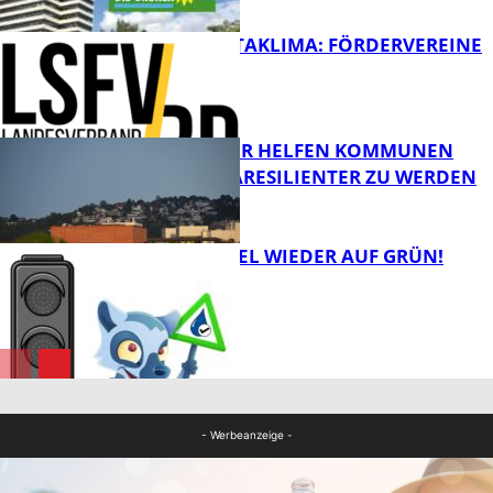
GUT FÜRS KITAKLIMA: FÖRDERVEREINE
SIND COOL!
FB News
GRÜNDÄCHER HELFEN KOMMUNEN
DABEI KLIMARESILIENTER ZU WERDEN
FB News
WASSERAMPEL WIEDER AUF GRÜN!
Umwelt
FB News
- Werbeanzeige -