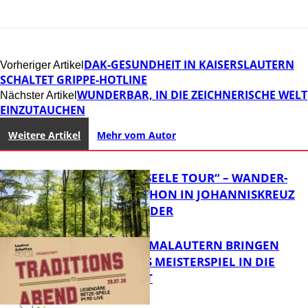
DAK-GESUNDHEIT IN KAISERSLAUTERN
Vorheriger Artikel
SCHALTET GRIPPE-HOTLINE
WUNDERBAR, IN DIE ZEICHNERISCHE WELT
Nächster Artikel
EINZUTAUCHEN
Weitere Artikel
Mehr vom Autor
„HERZ UND SEELE TOUR“ – WANDER-
HALBMARATHON IN JOHANNISKREUZ
STARTET WIEDER
FCK UND KLIMALAUTERN BRINGEN
LEGENDÄRES MEISTERSPIEL IN DIE
INNENSTADT
FB Kultur