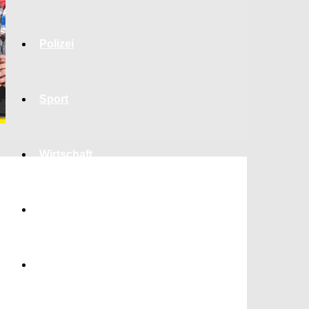
Polizei
Sport
Wirtschaft
Jobs
Bildung