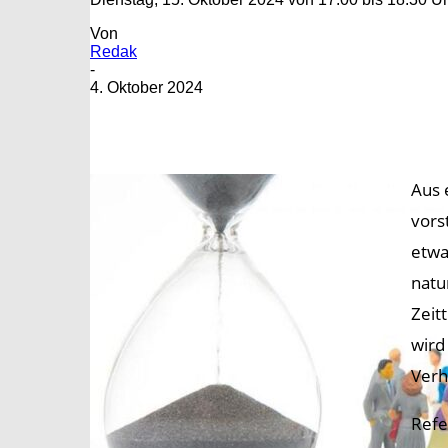
Von
Redak
-
4. Oktober 2024
Aus 
vors
etwa
natu
Zeit
wird
Verh
Refe