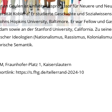
stian Geulen ist Universitätsprofessor für Neuere und Neu
ersität Koblenz. Er studierte Geschichte und Sozialwissens
Johns Hopkins University, Baltimore. Er war Fellow und G
dam sowie an der Stanford University, California. Zu sei
tischer Ideologien (Nationalismus, Rassismus, Kolonialismu
orische Semantik.
M, Fraunhofer-Platz 1, Kaiserslautern
ortlink: https://s.fhg.de/tellerrand-2024-10