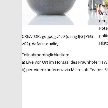
Chri
Univ
der 
Pots
poli
CREATOR: gd-jpeg v1.0 (using IJG JPEG
Hist
v62), default quality
Teilnahmemöglichkeiten:
a) Live vor Ort im Hörsaal des Fraunhofer ITW
b) per Videokonferenz via Microsoft Teams: Sh