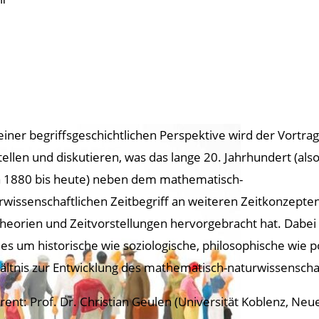
einer begriffsgeschichtlichen Perspektive wird der Vortrag
tellen und diskutieren, was das lange 20. Jahrhundert (als
 1880 bis heute) neben dem mathematisch-
rwissenschaftlichen Zeitbegriff an weiteren Zeitkonzepten
theorien und Zeitvorstellungen hervorgebracht hat. Dabei
 es um historische wie soziologische, philosophische wie p
ältnis zur Entwicklung des mathematisch-naturwissenschaft
rent: Prof. Dr. Christian Geulen (Universität Koblenz, Ne