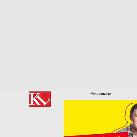
- Werbeanzeige -
RKLÄRUNG
Nachrichten
Kaiserslautern